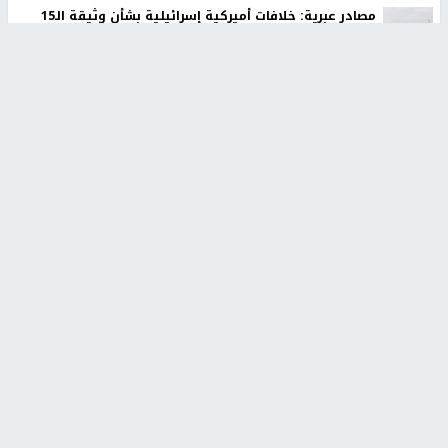
مصادر عبرية: خلافات أميركية إسرائيلية بشأن وثيقة الـ15
نقطة
نيويورك تايمز: إيران تستخدم هرمز للضغط على ترامب
والعودة لاتفاق يونيو
إصابة شاب بشظايا رصاص الاحتلال واعتقال خمسة مواطنين
خلال اقتحام مخيم بلاطة
الاحتلال يعتقل 10 مواطنين ويقتحم بلدات ومناطق عدة في
محافظة بيت لحم
استشهاد اسير من قطاع غزة داخل سجون الاحتلال
أوروبا الغربية تسجل أعلى حرارة صيفية في تاريخها خلال
حزيران وتموز الماضيين
حالة الطقس: استمرار تأثير الكتلة الهوائية شديدة الحرارة