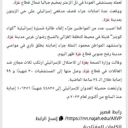
لعمله بمستشفى العودة في تل الزعتر بمخيم جباليا شمال قطاع
غزة
.
ووقعت عدة اصابات جراء قصف مدفعي إسرائيلي على حي الزيتون
بمدينة
غزة
.
كما اصيب عدد من المواطنين جرّاء إلقاء طائرة مُسيّرة إسرائيلية "كواد
كوبتر" قنبلة في محيط كنطقة الغزالي بالشيخ رضوان غربي مدينة
غزة
.
واستشهد المواطن محمود النملة جراء إصابته بطلق ناري في مواصي
مدينة رفح جنوبي قطاع
غزة
ظهر اليوم.
وقالت وزارة الصحة ب
غزة
ان الاحتلال الإسرائيلي ارتكب ثلاث مجازر ضد
العائلات في قطاع
غزة
، وصل منها إلى المستشفيات ٣٠ شهيدًا و ٩٩
إصابة خلال الـ ٢٤ ساعة الماضية.
وارتفعت حصيلة العدوان الإسرائيلي إلى ٤٤٨٣٥ شهيدًا ١٠٦٣٥٦ إصابة
منذ السابع من أكتوبر لعام ٢٠٢٣ م.
رابط قصير
https://nn.najah.edu/AXVP/
إنسخ الرابط
الكلمات المفتاحية