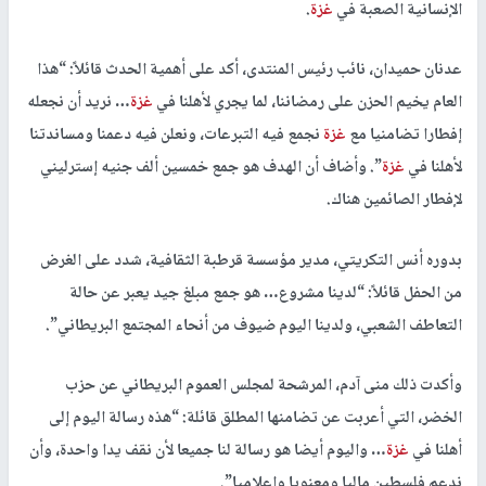
الإنسانية الصعبة في
غزة
.
عدنان حميدان، نائب رئيس المنتدى، أكد على أهمية الحدث قائلاً: “هذا
العام يخيم الحزن على رمضاننا، لما يجري لأهلنا في
غزة
… نريد أن نجعله
إفطارا تضامنيا مع
غزة
نجمع فيه التبرعات، ونعلن فيه دعمنا ومساندتنا
لأهلنا في
غزة
”. وأضاف أن الهدف هو جمع خمسين ألف جنيه إسترليني
لإفطار الصائمين هناك.
بدوره أنس التكريتي، مدير مؤسسة قرطبة الثقافية، شدد على الغرض
من الحفل قائلاً: “لدينا مشروع… هو جمع مبلغ جيد يعبر عن حالة
التعاطف الشعبي، ولدينا اليوم ضيوف من أنحاء المجتمع البريطاني”.
وأكدت ذلك منى آدم، المرشحة لمجلس العموم البريطاني عن حزب
الخضر، التي أعربت عن تضامنها المطلق قائلة: “هذه رسالة اليوم إلى
أهلنا في
غزة
… واليوم أيضا هو رسالة لنا جميعا لأن نقف يدا واحدة، وأن
ندعم فلسطين ماليا ومعنويا وإعلاميا”.