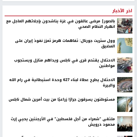
اخر الأخبار
بالصور| مرضى عالقون في غزة يناشدون بإجلائهم العاجل مع
انهيار النظام الصحي
وول ستريت جورنال: تفاهمات هرمز تعزز نفوذ إيران على
المضيق
الاحتلال يقتحم قرى في نابلس ويداهم منازل ويستجوب
مواطنين
الاحتلال يطرح عطاءً لبناء 627 وحدة استيطانية في رام الله
والبيرة
مستوطنون يسرقون جرارًا زراعيًا من بيت أمرين شمال نابلس
ملتقى "شعراء من أجل فلسطين" في الأرجنتين يحيي إرث
محمود درويش