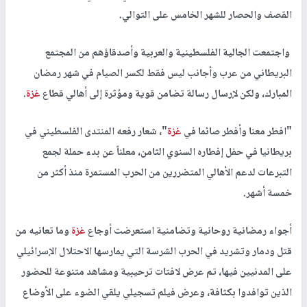
القصف والحصار للشهر الخامس على التوالي.
واجتمعت الجالية الفلسطينية والعربية وأصدقاؤهم من المجتمع
البريطاني من عرب وأجانب ليس فقط لكسر الصيام في شهر رمضان
المبارك، ولكن لإرسال رسالة تضامن قوية ومؤثرة إلى أهالي قطاع
غزة
.
"افطر معنا وأفطر صائما في
غزة
"، شعار رفعه المنتدى الفلسطيني في
بريطانيا في حفل إفطاره السنوي الثامن، معلناً عن بدء حملة لجمع
التبرعات لدعم الأهالي المتضررين من الحرب المستمرة منذ أكثر من
خمسة أشهر.
أجواء رمضانية روحانية وتضامنية استعرضت أوجاع
غزة
وما تعانيه من
قتل ودمار وتشريد في الحرب الشرسة التي يمارسها الاحتلال الإسرائيلي
على المدنيين فيها، تم عرض لافتات ترحيبية ومشاهد متنوعة للحضور
الذين توافدوا بكثافة، وعرض فيلم تسجيلي يلقي الضوء على الأوضاع