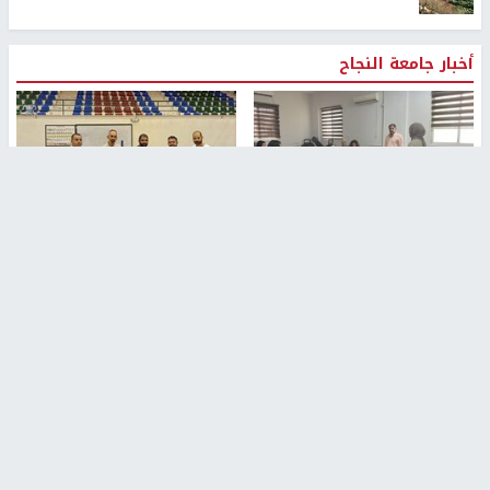
أخبار جامعة النجاح
طلبة مساق "مدخل للقانون
جامعة النجاح الوطنية تستضيف
الاجتماعي والتشريعات
منافسات بطولة الراحل مفيد
الاجتماعية"يزورون مركز حماية
اسماعيل لكرة اليد للناشئين
الأسرة
منذ 48 دقيقة
منذ ثانية
بمشاركة 25 مدرباً.. جامعة النجاح
مركز إعلام النجاح يستضيف وفدًا
تطلق دورة إعداد مدربي كرة
أكاديميًا من جامعة لوليو