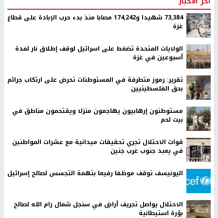
اخر الأخبار
73,384 شهيدا و174,242 مصابا منذ بدء حرب الإبادة على قطاع
غزة
الولايات المتحدة تضغط على اسرائيل لوقف إطلاق نار لمدة
أسبوعين في غزة
تقرير: رموز متطرفة في المستوطنات تحرض على ارتكاب جرائم
بحق الفلسطينيين
مستوطنون إرهابيون يهاجمون منزلا ويقتحمون مناطق في
بيت لحم
قوات الاحتلال تجري تحقيقات ميدانية مع عشرات المواطنين
في يعبد جنوب غرب جنين
اليونيسف توقف موظفا رفيعا بتهمة التجسس لصالح إسرائيل
الاحتلال يواصل تجريف أراضٍ في سنجل شمال رام الله لصالح
بؤرة استيطانية