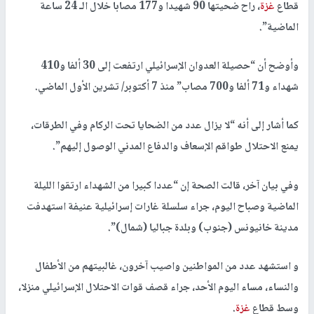
قطاع
غزة
، راح ضحيتها 90 شهيدا و177 مصابا خلال الـ 24 ساعة
الماضية”.
وأوضح أن “حصيلة العدوان الإسرائيلي ارتفعت إلى 30 ألفا و410
شهداء و71 ألفا و700 مصاب” منذ 7 أكتوبر/ تشرين الأول الماضي.
كما أشار إلى أنه “لا يزال عدد من الضحايا تحت الركام وفي الطرقات،
يمنع الاحتلال طواقم الإسعاف والدفاع المدني الوصول إليهم”.
وفي بيان آخر، قالت الصحة إن “عددا كبيرا من الشهداء ارتقوا الليلة
الماضية وصباح اليوم، جراء سلسلة غارات إسرائيلية عنيفة استهدفت
مدينة خانيونس (جنوب) وبلدة جباليا (شمال)”.
و استشهد عدد من المواطنين واصيب آخرون، غالبيتهم من الأطفال
والنساء، مساء اليوم الأحد، جراء قصف قوات الاحتلال الإسرائيلي منزلا،
وسط قطاع
غزة
.