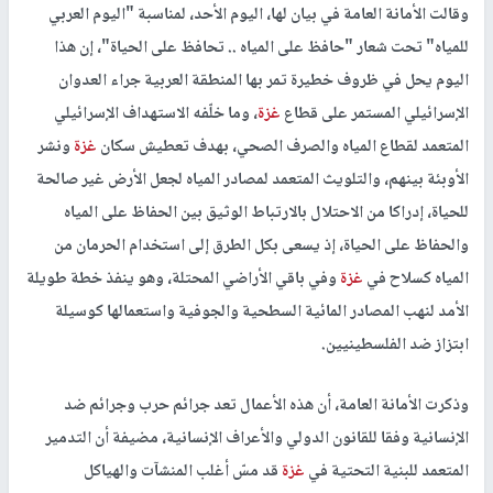
وقالت الأمانة العامة في بيان لها، اليوم الأحد، لمناسبة "اليوم العربي
للمياه" تحت شعار "حافظ على المياه .. تحافظ على الحياة"، إن هذا
اليوم يحل في ظروف خطيرة تمر بها المنطقة العربية جراء العدوان
الإسرائيلي المستمر على قطاع
غزة
، وما خلّفه الاستهداف الإسرائيلي
المتعمد لقطاع المياه والصرف الصحي، بهدف تعطيش سكان
غزة
ونشر
الأوبئة بينهم، والتلويث المتعمد لمصادر المياه لجعل الأرض غير صالحة
للحياة، إدراكا من الاحتلال بالارتباط الوثيق بين الحفاظ على المياه
والحفاظ على الحياة، إذ يسعى بكل الطرق إلى استخدام الحرمان من
المياه كسلاح في
غزة
وفي باقي الأراضي المحتلة، وهو ينفذ خطة طويلة
الأمد لنهب المصادر المائية السطحية والجوفية واستعمالها كوسيلة
ابتزاز ضد الفلسطينيين.
وذكرت الأمانة العامة، أن هذه الأعمال تعد جرائم حرب وجرائم ضد
الإنسانية وفقا للقانون الدولي والأعراف الإنسانية، مضيفة أن التدمير
المتعمد للبنية التحتية في
غزة
قد مسّ أغلب المنشآت والهياكل