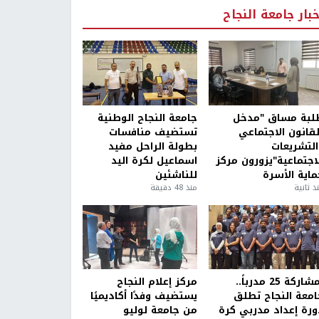
خبار جامعة النجاح
لبة مساق "مدخل
جامعة النجاح الوطنية
لقانون الاجتماعي
تستضيف منافسات
التشريعات
بطولة الراحل مفيد
لاجتماعية"يزورون مركز
اسماعيل لكرة اليد
ماية الأسرة
للناشئين
ذ ثانية
منذ 48 دقيقة
بمشاركة 25 مدرباً..
مركز إعلام النجاح
امعة النجاح تطلق
يستضيف وفدًا أكاديميًا
ورة إعداد مدربي كرة
من جامعة لوليو