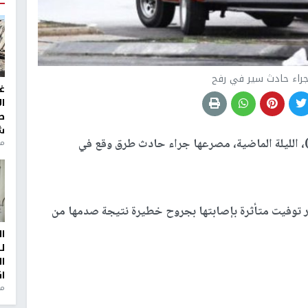
راء حادث سير في رفح
غ
ا
ط
ش
 الليلة الماضية، مصرعها جراء حادث طرق وقع في
منذ 2
ر توفيت متأثرة بإصابتها بجروح خطيرة نتيجة صدمها من
ا
ل
ا
ا
من