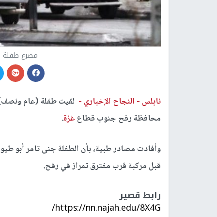
مصرع طفلة ج
نابلس -
النجاح الإخباري -
لقيت طفلة (عام ونصف)،
محافظة رفح جنوب قطاع
غزة
.
وأفادت مصادر طبية، بأن الطفلة جنى تامر أبو طيو
قبل مركبة قرب مفترق تمراز في رفح.
رابط قصير
https://nn.najah.edu/8X4G/