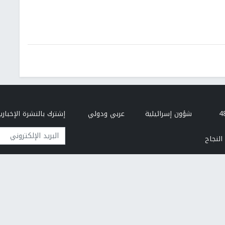
شؤون إسرائيلية
عربي ودولي
إشترك بالنشرة الإخبارية
البريد الإلكتروني
النجاح
من نحن
إتصل بنا
هيئة التحرير
سياسة الخصوصية
تطوير وتصميم مركز الحاسوب - جامعة النجاح الوطنية
© 2017 - 2026 النجاح الإخباري