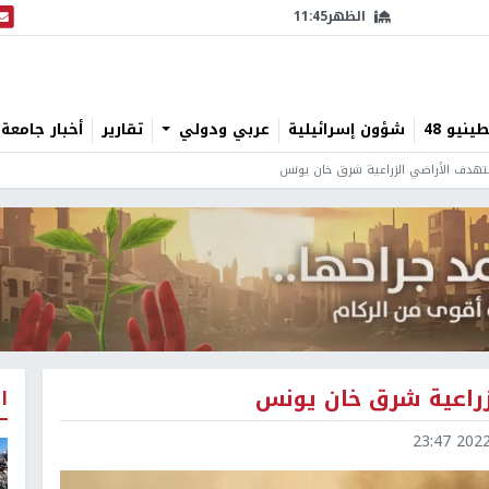
الظهر
11:45
البث
نيو 48
شؤون إسرائيلية
عربي ودولي
تقارير
أخبار جامعة 
ستهدف الأراضي الزراعية شرق خان يونس
زراعية شرق خان يونس
ا
2022-0