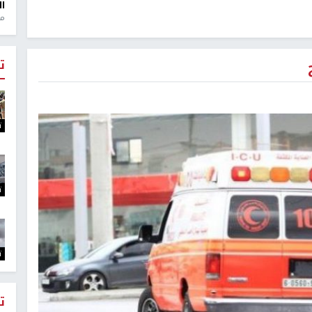
ال
منذ 1
ت
ت
ت
ت
ت