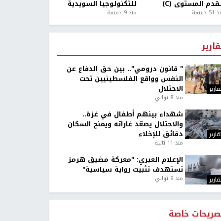
قدم المستوى (C)
للتكنولوجيا السويدية
5 دقيقة
منذ 9 دقيقة
قارير
" قانون درومي".. بين حق الدفاع عن
النفس وواقع الفلسطينيين تحت
الاحتلال
قارير
منذ 8 ثواني
شهداء بينهم أطفال في غزة..
والاحتلال يصعّد غاراته ويمنح السكان
دقائق للإخلاء
قارير
منذ 11 ثانية
الإعلام العبري: "معركة مضيق هرمز
تستهدف تثبيت رواية سياسية"
منذ 9 ثواني
قارير
صريحات خاصة