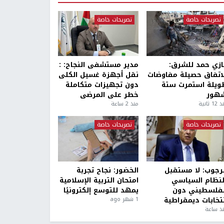
تصريحات خاصة
تصريحات خاصة
ازي حمد للشرق:
مدير مستشفى النجاح: :
لاتفاق حصيلة مفاوضات
نقل أجهزة غسيل الكلى
ويلة استمرت ستة
دون تجهيزات متكاملة
هور
خطر على المرضى
1 ثانية
منذ 2 ساعة
تصريحات خاصة
تصريحات خاصة
لرجوب: لا مستقبل
الخضور: نجاح تجربة
لنظام السياسي
امتحان التربية الإسلامية
لفلسطيني دون
يمهد للتوسع إلكترونيًا
نتخابات ديمقراطية
1 شهر ago
ذ ساعة