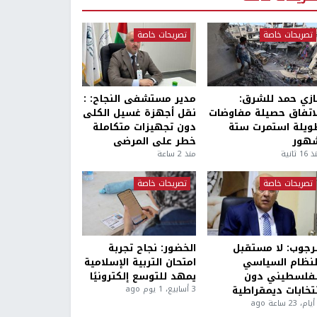
تصريحات خاصة
تصريحات خاصة
ازي حمد للشرق:
مدير مستشفى النجاح: :
لاتفاق حصيلة مفاوضات
نقل أجهزة غسيل الكلى
ويلة استمرت ستة
دون تجهيزات متكاملة
هور
خطر على المرضى
1 ثانية
منذ 2 ساعة
تصريحات خاصة
تصريحات خاصة
لرجوب: لا مستقبل
الخضور: نجاح تجربة
لنظام السياسي
امتحان التربية الإسلامية
لفلسطيني دون
يمهد للتوسع إلكترونيًا
نتخابات ديمقراطية
3 أسابيع، 1 يوم ago