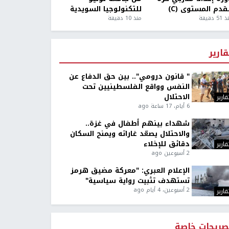
قدم المستوى (C)
للتكنولوجيا السويدية
5 دقيقة
منذ 10 دقيقة
قارير
" قانون درومي".. بين حق الدفاع عن
النفس وواقع الفلسطينيين تحت
الاحتلال
قارير
6 أيام، 17 ساعة ago
شهداء بينهم أطفال في غزة..
والاحتلال يصعّد غاراته ويمنح السكان
دقائق للإخلاء
قارير
2 أسبوعين ago
الإعلام العبري: "معركة مضيق هرمز
تستهدف تثبيت رواية سياسية"
2 أسبوعين، 4 أيام ago
قارير
صريحات خاصة