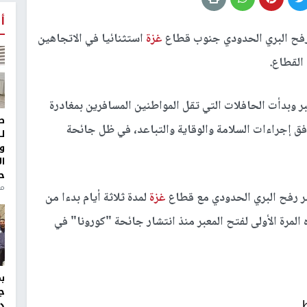
أ
فح البري الحدودي جنوب قطاع
غزة
استثنائيا في الاتجاهين
 القطاع.
ر وبدأت الحافلات التي تقل المواطنين المسافرين بمغادرة
ط
وفق إجراءات السلامة والوقاية والتباعد، في ظل جائحة
ل
و
ا
ح
منذ 
ر رفح البري الحدودي مع قطاع
غزة
لمدة ثلاثة أيام بدءا من
 المرة الأولى لفتح المعبر منذ انتشار جائحة "كورونا" في
ج
د