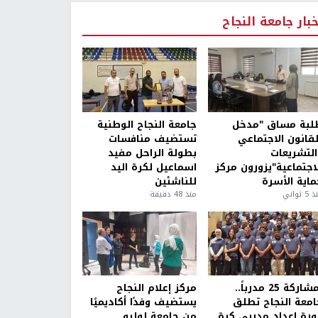
خبار جامعة النجاح
لبة مساق "مدخل
جامعة النجاح الوطنية
لقانون الاجتماعي
تستضيف منافسات
التشريعات
بطولة الراحل مفيد
لاجتماعية"يزورون مركز
اسماعيل لكرة اليد
ماية الأسرة
للناشئين
5 ثواني
منذ 48 دقيقة
بمشاركة 25 مدرباً..
مركز إعلام النجاح
امعة النجاح تطلق
يستضيف وفدًا أكاديميًا
ورة إعداد مدربي كرة
من جامعة لوليو