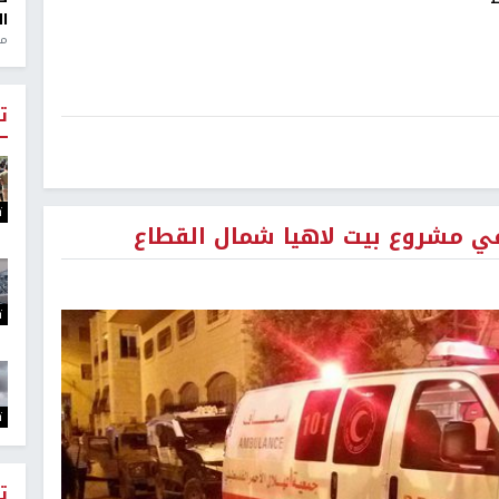
ال
منذ 1
ت
ت
ت
ت
ت