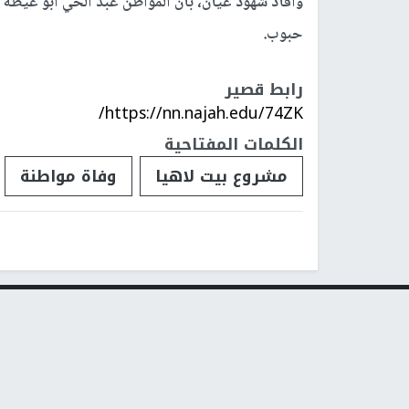
وأفاد شهود عيان، بان المواطن عبد الحي أبو عيط
حبوب.
رابط قصير
https://nn.najah.edu/74ZK/
الكلمات المفتاحية
مشروع بيت لاهيا
وفاة مواطنة
فلسطينيات
فلسطينيو 48
تقارير
أخبار جامعة 