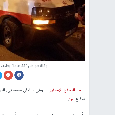
وفاة مواطن "55 عاما" بحادث سير في مشروع بيت لاهيا شمال القطاع
غزة -
النجاح الإخباري -
توفي مواطن خمسيني، اليوم
قطاع
غزة
.