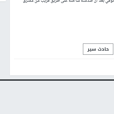
ة توفي بعد أن صدمته شاحنة على طريق قريب من مفترق
حادث سير
شؤون إسرائيلية
عربي ودولي
إشترك بالنشرة الإخبارية
البريد الإلكتروني
النجاح