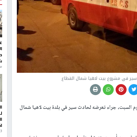
غ
ا
ط
ش
منذ 6
 السبت، جراء تعرضه لحادث سير في بلدة بيت لاهيا شمال
ا
ل
ا
ا
3 أيام، 23 ساعة ago