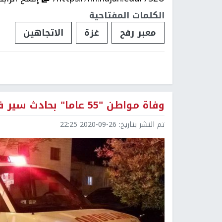
الكلمات المفتاحية
معبر رفح
غزة
الاتجاهين
وفاة مواطن "55 عاما" بحادث سير في مشروع بيت لاهيا شمال القطاع
تم النشر بتاريخ:
2020-09-26 22:25