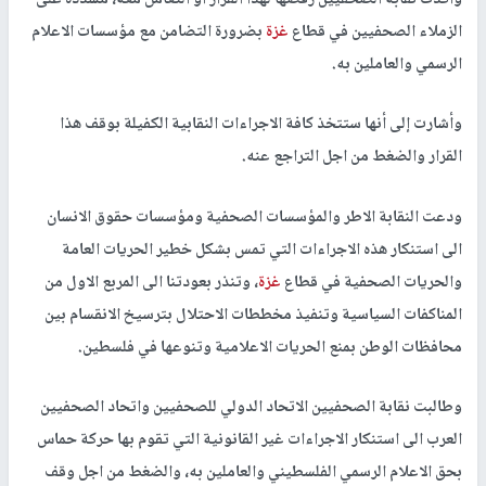
واعتبرت أن هذا الاجراء وما تقوم به حركة حماس من اجراءات بحق
مؤسسات الاعلام الرسمي سواء بصحيفة الحياة الجديدة او تلفزيون
فلسطين، واستمرار السيطرة على مقر فضائية تلفزيون فلسطين ومنع
طواقم التلفزيون من العمل الخارجي، واستمرار اغلاق عدد من
المؤسسات الاعلامية منذ سيطرتها بالقوة العسكرية على قطاع
غزة
منذ
عام 2007م، والذي لم تسلم منه صحيفة الحياة الجديدة نفسها، يعتبر
استمرار لنهج القوة والتفرد والتحكم بالعمل الاعلامي لفرض اجندتها
الاعلامية على ساحة قطاع
غزة
.
وأكدت نقابة الصحفيين رفضها لهذا القرار او التعامل معه، مشددة على
الزملاء الصحفيين في قطاع
غزة
بضرورة التضامن مع مؤسسات الاعلام
الرسمي والعاملين به.
وأشارت إلى أنها ستتخذ كافة الاجراءات النقابية الكفيلة بوقف هذا
القرار والضغط من اجل التراجع عنه.