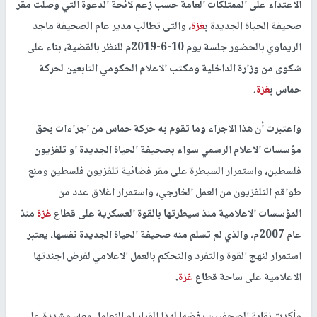
حذّرت نقابة الصحفيين الفلسطينيين حركة حماس من مغبة الاستمرار
في اجراءاتها بعرقلة عمل مؤسسات الاعلام الرسمي، وما يترتب عليه من
اساءة لشعبنا للحريات الاعلامية والحريات العامة .
وقالت نقابة الصحفيين في بيان لها، اليوم الاثنين، في اعقاب صدور قرار
من نائب عام حماس في قطاع
غزة
بالطلب من محكمة الصلح ب
غزة
،
بحضور طرف واحد، منع توزيع صحيفة الحياة الجديدة في المحافظات
الجنوبية، بزعم نشر مواد تؤدي الى اثارة الفتنة والتحريض على
الاعتداء على الممتلكات العامة حسب زعم لائحة الدعوة التي وصلت مقر
صحيفة الحياة الجديدة ب
غزة
، والتى تطالب مدير عام الصحيفة ماجد
الريماوي بالحضور جلسة يوم 10-6-2019م للنظر بالقضية، بناء على
شكوى من وزارة الداخلية ومكتب الاعلام الحكومي التابعين لحركة
حماس ب
غزة
.