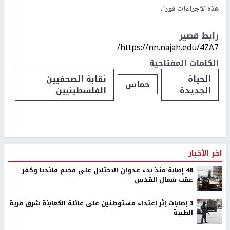
ودعت النقابة الاطر والمؤسسات الصحفية ومؤسسات حقوق الانسان
الى استنكار هذه الاجراءات التي تمس بشكل خطير الحريات العامة
والحريات الصحفية في قطاع
غزة
، وتنذر بعودتنا الى المربع الاول من
المناكفات السياسية وتنفيذ مخططات الاحتلال بترسيخ الانقسام بين
محافظات الوطن بمنع الحريات الاعلامية وتنوعها في فلسطين.
وطالبت نقابة الصحفيين الاتحاد الدولي للصحفيين واتحاد الصحفيين
العرب الى استنكار الاجراءات غير القانونية التي تقوم بها حركة حماس
بحق الاعلام الرسمي الفلسطيني والعاملين به، والضغط من اجل وقف
هذه الاجراءات فورا.
رابط قصير
https://nn.najah.edu/4ZA7/
الكلمات المفتاحية
الحياة
نقابة الصحفيين
حماس