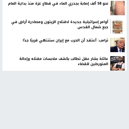
الجديدة
الفلسطينيين
اخر الأخبار
48 إصابة منذ بدء عدوان الاحتلال على مخيم قلنديا وكفر
عقب شمال القدس
‏3 إصابات إثر اعتداء مستوطنين على عائلة الكعابنة شرق قرية
الطيبة
نحو 58 ألف إصابة بجدري الماء في قطاع غزة منذ بداية العام
أوامر إسرائيلية جديدة لاقتلاع الزيتون ومصادرة أراضٍ في
جبع شمال القدس
ترامب: أعتقد أن الحرب مع إيران ستنتهي قريبًا جدًا