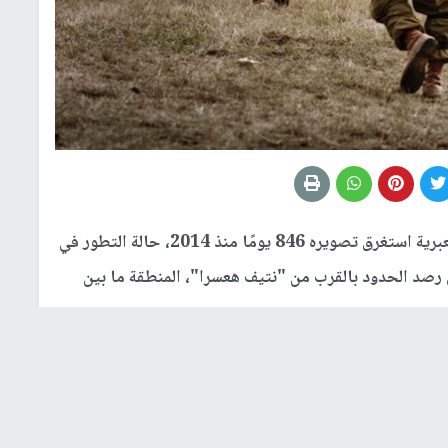
كشف تقرير بثته القناة العاشرة العبرية استغرق تصويره 846 يومًا منذ 2014، حالة التطور في
 رصد الحدود بالقرب من "نتيف هعسرا"، المنطقة ما بين
رنة كيف ظهرت معسكرات التدريب ونقاط المراقبة وكيف
ومراحل متعددة.