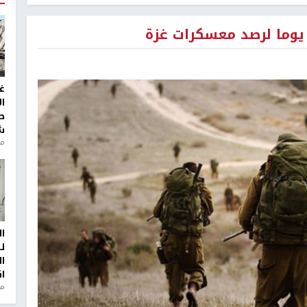
غ
ا
ط
ش
منذ 2
ا
ل
ا
ا
من