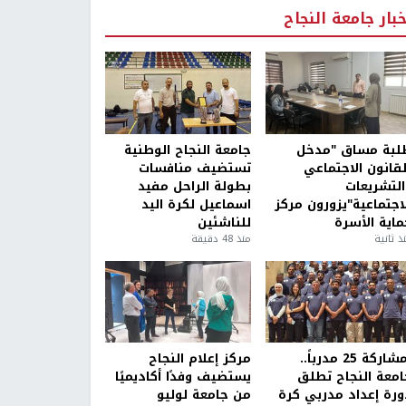
خبار جامعة النجاح
لبة مساق "مدخل
جامعة النجاح الوطنية
لقانون الاجتماعي
تستضيف منافسات
التشريعات
بطولة الراحل مفيد
لاجتماعية"يزورون مركز
اسماعيل لكرة اليد
ماية الأسرة
للناشئين
ذ ثانية
منذ 48 دقيقة
بمشاركة 25 مدرباً..
مركز إعلام النجاح
امعة النجاح تطلق
يستضيف وفدًا أكاديميًا
ورة إعداد مدربي كرة
من جامعة لوليو