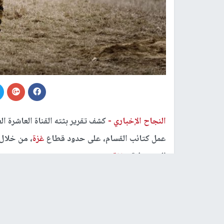
النجاح الإخباري -
عمل كتائب القسام، على حدود قطاع
غزة
، من خلال
المستوطنة و
غزة
.
وأظهر التقرير تدرج زمانيًا في عرض الصور والمقا
تدرجت بشكل ذكي ومعمق بناء على خطوات محكمة 