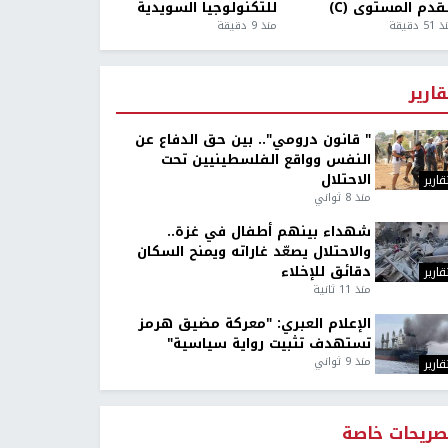
قدم المستوى (C)
للتكنولوجيا السويدية
5 دقيقة
منذ 9 دقيقة
قارير
" قانون درومي".. بين حق الدفاع عن
النفس وواقع الفلسطينيين تحت
الاحتلال
قارير
منذ 8 ثواني
شهداء بينهم أطفال في غزة..
والاحتلال يصعّد غاراته ويمنح السكان
دقائق للإخلاء
قارير
منذ 11 ثانية
غزة
الإعلام العبري: "معركة مضيق هرمز
تستهدف تثبيت رواية سياسية"
منذ 9 ثواني
قارير
صريحات خاصة