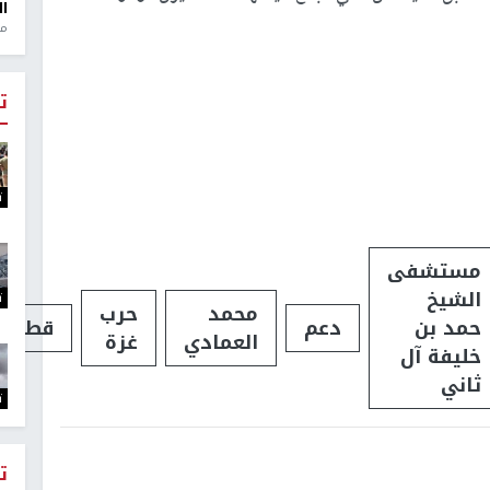
ال
منذ 1
ت
ت
مستشفى
الشيخ
ت
محمد
حرب
حمد بن
دعم
قطر
العمادي
غزة
خليفة آل
ثاني
ت
ت