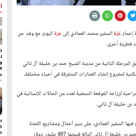
أ
 إعمار
غزة
السفير محمد العمادي إلى
غزة
اليوم، مع وفد من
 قطرية أخرى.
ط
ل
و
المرحلة الثانية من مدينة الشيخ حمد بن خليفة آل ثاني
ا
ية لمشروع إنشاء العمارات المتفرقة في أحياء مختلفة.
ح
من
حية لزراعة القوقعة السمعية لعدد من الحالات الإنسانية في
بن خليفة آل ثاني.
ع فيها السفير العمادي، على سير أعمال ومشاريع اللجنة
ج
د
، والمنفذة ضمن منحة الأمير الوالد حمد بن خليفة آل ثاني البالغ قيمتها 407 مليون دولار