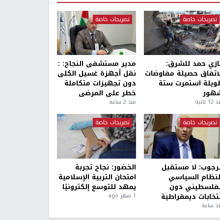
تصريحات خاصة
تصريحات خاصة
ازي حمد للشرق:
مدير مستشفى النجاح: :
لاتفاق حصيلة مفاوضات
نقل أجهزة غسيل الكلى
ويلة استمرت ستة
دون تجهيزات متكاملة
هور
خطر على المرضى
1 ثانية
منذ 2 ساعة
تصريحات خاصة
تصريحات خاصة
لرجوب: لا مستقبل
الخضور: نجاح تجربة
لنظام السياسي
امتحان التربية الإسلامية
لفلسطيني دون
يمهد للتوسع إلكترونيًا
نتخابات ديمقراطية
1 شهر ago
ذ ساعة