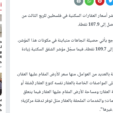
أ
ر أسعار العقارات السكنية في فلسطين للربع الثالث من
تراجع يأتي حصيلة اتجاهات متباينة في مكونات هذا المؤشر،
ط
ل
فقد تراجع مؤشر أسعار المنازل بنحو 4.1%، وصولاً إلى 109.7 نقطة، فيما سجّل مؤشر الشقق السكنية زيادة
و
ا
ح
منذ 
نة بالعديد من العوامل، منها سعر الأرض المقام عليها العقار،
ى المواصفات الخاصة بالعقار نفسه كنوع العقار (شقة أو
لعقار؛ ومساحة الأرض المقام عليها العقار فيما يتعلق
مات؛ والخدمات الملحقة بالعقار مثل توفر تدفئة مركزية؛
ج
غيرها".
د