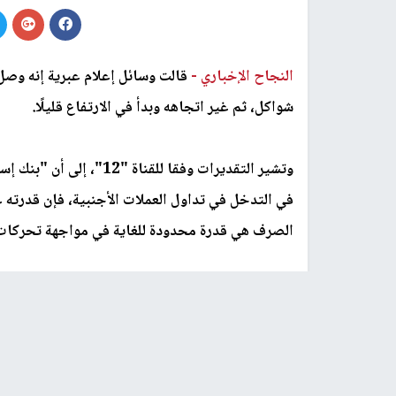
النجاح الإخباري -
شواكل، ثم غير اتجاهه وبدأ في الارتفاع قليلًا.
وتشير التقديرات وفقا للق
في التدخل في تداول العملات الأجنبية، فإن قدرته
الصرف هي قدرة محدودة للغاية في مواجهة تحركات ر
وأكدت أنه يرجع ذلك أساسًا إلى مجال صناعات الهاي
من خلال الصادرات والعروض وعمليات الاستحواذ، لذ
وقال ما يُسمى وزير المالية في حكومة الاحتلال، أ