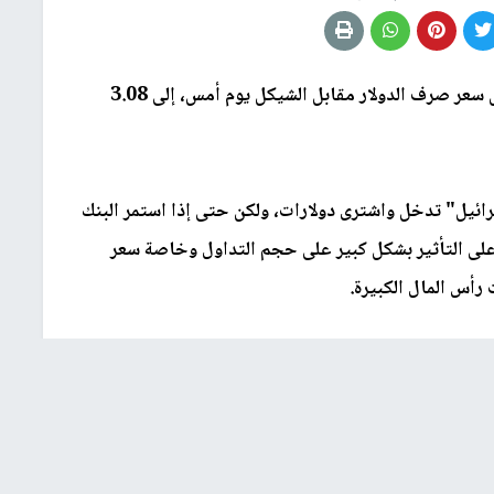
قالت وسائل إعلام عبرية إنه وصل سعر صرف الدولار مقابل الشيكل يوم أمس، إلى 3.08
ناة "12"، إلى أن "بنك إسرائيل" تدخل واشترى دولارات، ولكن حتى إذا استمر البنك
 على التأثير بشكل كبير على حجم التداول وخاصة سعر
أس المال الكبيرة.
تك التي تضخ عشرات الآلاف من الدولارات إلى "إسرائيل"،
ا يحتاج الاقتصاد إلى التعود على واقع مختلف.
فيغدور ليبرمان، لصحيفة "معاريف": أثق في أن محافظ "بنك