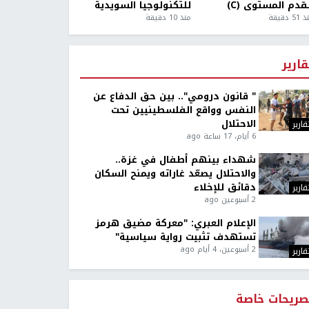
قدم المستوى (C)
للتكنولوجيا السويدية
5 دقيقة
منذ 10 دقيقة
قارير
" قانون درومي".. بين حق الدفاع عن
النفس وواقع الفلسطينيين تحت
الاحتلال
قارير
6 أيام، 17 ساعة ago
شهداء بينهم أطفال في غزة..
والاحتلال يصعّد غاراته ويمنح السكان
دقائق للإخلاء
قارير
2 أسبوعين ago
الإعلام العبري: "معركة مضيق هرمز
تستهدف تثبيت رواية سياسية"
2 أسبوعين، 4 أيام ago
قارير
صريحات خاصة