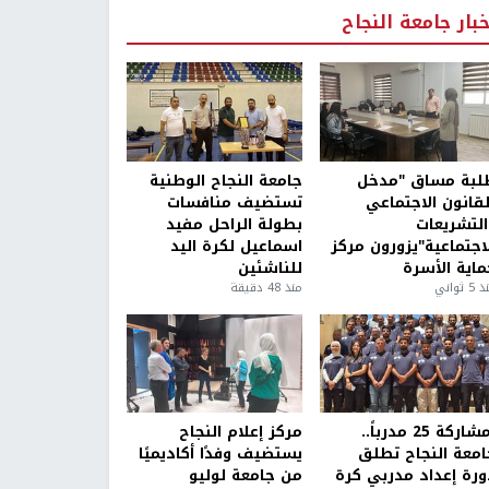
خبار جامعة النجاح
لبة مساق "مدخل
جامعة النجاح الوطنية
لقانون الاجتماعي
تستضيف منافسات
التشريعات
بطولة الراحل مفيد
لاجتماعية"يزورون مركز
اسماعيل لكرة اليد
ماية الأسرة
للناشئين
5 ثواني
منذ 48 دقيقة
بمشاركة 25 مدرباً..
مركز إعلام النجاح
امعة النجاح تطلق
يستضيف وفدًا أكاديميًا
ورة إعداد مدربي كرة
من جامعة لوليو