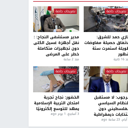
تصريحات خاصة
تصريحات خاصة
ازي حمد للشرق:
مدير مستشفى النجاح: :
لاتفاق حصيلة مفاوضات
نقل أجهزة غسيل الكلى
ويلة استمرت ستة
دون تجهيزات متكاملة
هور
خطر على المرضى
1 ثانية
منذ 2 ساعة
تصريحات خاصة
تصريحات خاصة
لرجوب: لا مستقبل
الخضور: نجاح تجربة
لنظام السياسي
امتحان التربية الإسلامية
لفلسطيني دون
يمهد للتوسع إلكترونيًا
نتخابات ديمقراطية
3 أسابيع، 1 يوم ago