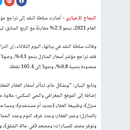
النجاح الإخباري -
أشارت سلطة النقد إلى تراجع مؤش
العام 2021، بنحو 2.3% مقارنةً مع الربع السابق، ليصل إلى 107.9 نقطة.
وقالت سلطة النقد في بيانها، اليوم الثلاثاء، إن ال
محدودة بنسبة 0.8%، وصولاً إلى 105.4 نقطة.
وتابع البيان: "وبشكل عام، تتأثر أسعار العقار المُعل
إضافة إلى الموقع الجغرافي والحي السكني؛ علاوة عل
منزل)؛ وطبيعة العقار (جديد أم مستخدم)؛ ومساحة ا
بالمنازل؛ وعمر العقار؛ وعدد غرف النوم وعدد الحما
وتوفر مصف للسيارات؛ ومصعد (في حالة الشقق)، و