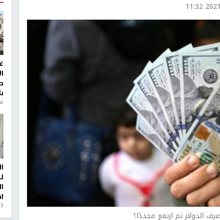
2021-1
غ
ا
ط
ش
منذ 6
ا
ل
ا
ا
3 أيام، 23 ساعة ago
ف الدولار ثم ارتفع مجددًا؟