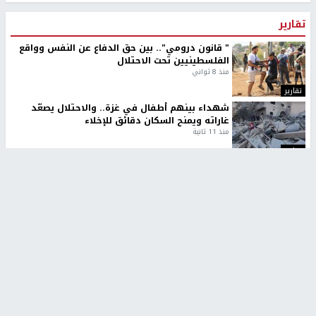
تقارير
" قانون درومي".. بين حق الدفاع عن النفس وواقع
الفلسطينيين تحت الاحتلال
منذ 8 ثواني
تقارير
شهداء بينهم أطفال في غزة.. والاحتلال يصعّد
غاراته ويمنح السكان دقائق للإخلاء
منذ 11 ثانية
تقارير
الإعلام العبري: "معركة مضيق هرمز تستهدف تثبيت
رواية سياسية"
منذ 9 ثواني
تقارير
تصريحات خاصة
تصريحات خاصة
تصريحات خاصة