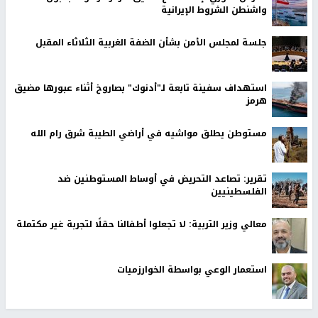
واشنطن الشروط الإيرانية
جلسة لمجلس الأمن بشأن الضفة الغربية الثلاثاء المقبل
استهداف سفينة تابعة لـ"أدنوك" بصاروخ أثناء عبورها مضيق
هرمز
مستوطن يطلق مواشيه في أراضي الطيبة شرق رام الله
تقرير: تصاعد التحريض في أوساط المستوطنين ضد
الفلسطينيين
معالي وزير التربية: لا تجعلوا أطفالنا حقلًا لتجربة غير مكتملة
استعمار الوعي بواسطة الخوارزميات