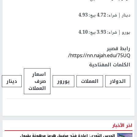
دينار | شراء: 4.72 بيع: 4.93
يورو | شراء: 3.93 بيع: 4.10
رابط قصير
https://nn.najah.edu/75UQ/
الكلمات المفتاحية
اسعار
الدولار
العملات
يورور
صرف
دينار
العملات
اخر الأخبار
الحرس الثوري: إعادة فتح مضيق هرمز مرهونة بقبول