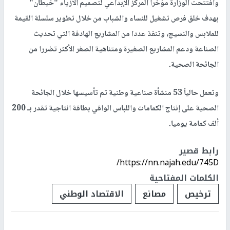
وافتتحت الوزارة مؤخرا المركز الإبداعي لتصميم الأزياء "خيطان"
بهدف خلق فرص تشغيل للنساء والشباب من خلال تطوير سلسلة القيمة
للملابس والنسيج، وتنفذ عددا من المشاريع الهادفة التي تحديث
الصناعة ودعم المشاريع الصغيرة ومتناهية الصغر الأكثر تضررا من
الجائحة الصحية.
وتعمل حالياً 53 منشأة صناعية وطنية تم تأسيسها خلال الجائحة
الصحية على إنتاج الكمامات واللباس الواقي بطاقة انتاجية تقدر بـ 200
ألف كمامة يوميا.
رابط قصير
https://nn.najah.edu/745D/
الكلمات المفتاحية
ترخيص
مصانع
الاقتصاد الوطني