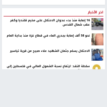
اخر الأخبار
16 إصابة منذ بدء عدوان الاحتلال على مخيم قلنديا وكفر
عقب شمال القدس
نحو 58 ألف إصابة بجدري الماء في قطاع غزة منذ بداية العام
الاحتلال يسلم جثمان الشهيد علاء صبيح من قرية تياسير
سلطة النقد: ارتفاع نسبة الشمول المالي في فلسطين إلى
73% منتصف عام 2026
الشرطة الفلسطينية: القبض على كافة المشتبه بارتكابهم
جريمة القتل في رام الله
لجنة الانتخابات المركزية توقّع اتفاقية مع UNDP لتعزيز
الجاهزية لانتخابات 2026