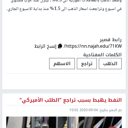
وصعد الذهب بالمعاملات الفورية الى 0.3%، لينزل عند اقرب مستوى
في اسبوع وتراجعت اسعار الذهب الى 1.5% منذ بداية الاسبوع الجاري.
رابط قصير
https://nn.najah.edu/71KW/
إنسخ الرابط
الكلمات المفتاحية
الذهب
تراجع
الاسهم
النفط يهبط بسبب تراجع "الطلب الأميركي"
تم النشر بتاريخ:
2020-09-04 10:02