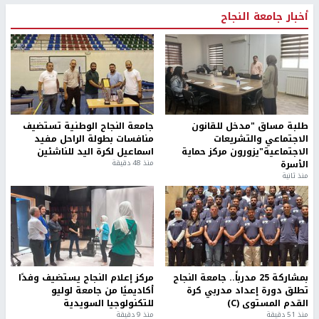
أخبار جامعة النجاح
طلبة مساق "مدخل للقانون
جامعة النجاح الوطنية تستضيف
الاجتماعي والتشريعات
منافسات بطولة الراحل مفيد
الاجتماعية"يزورون مركز حماية
اسماعيل لكرة اليد للناشئين
الأسرة
منذ 48 دقيقة
منذ ثانية
بمشاركة 25 مدرباً.. جامعة النجاح
مركز إعلام النجاح يستضيف وفدًا
تطلق دورة إعداد مدربي كرة
أكاديميًا من جامعة لوليو
القدم المستوى (C)
للتكنولوجيا السويدية
منذ 51 دقيقة
منذ 9 دقيقة