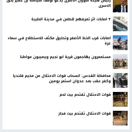
رئيس هيئة شؤون الاسرى يدعو لوقف سياسة بن غفير بحق
الاسرى
٣ اصابات اثر تعرضهم للطعن في مدينة الطيبة
اصابات قرب الخط الأصفر وتحليق مكثف للاستطلاع في سماء
غزة
مستعمرون يهاجمون قرية ابو نجيم ويصيبون مواطنا
محافظة القدس: انسحاب قوات الاحتلال من مخيم قلنديا
وكفر عقب بعد عدوان استمر يومين
قوات الاحتلال تقتحم بيت لحم
قوات الاحتلال تقتحم بيت فجار