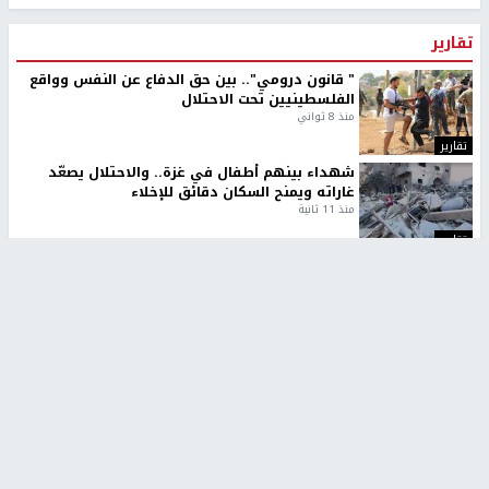
تقارير
" قانون درومي".. بين حق الدفاع عن النفس وواقع
الفلسطينيين تحت الاحتلال
منذ 8 ثواني
تقارير
شهداء بينهم أطفال في غزة.. والاحتلال يصعّد
غاراته ويمنح السكان دقائق للإخلاء
منذ 11 ثانية
تقارير
الإعلام العبري: "معركة مضيق هرمز تستهدف تثبيت
رواية سياسية"
منذ 9 ثواني
تقارير
تصريحات خاصة
تصريحات خاصة
تصريحات خاصة