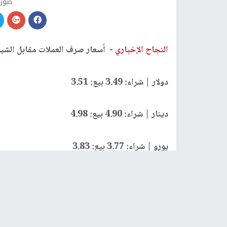
صورة
النجاح الإخباري -
أسعار صرف العملات مقابل الشيقل 
دولار | شراء: 3.49 بيع: 3.51
دينار | شراء: 4.90 بيع: 4.98
يورو | شراء: 3.77 بيع: 3.83
رابط قصير
https://nn.najah.edu/6L1E/
الكلمات المفتاحية
صرف
العملات
اسعار