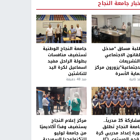
خبار جامعة النجاح
لبة مساق "مدخل
جامعة النجاح الوطنية
لقانون الاجتماعي
تستضيف منافسات
التشريعات
بطولة الراحل مفيد
لاجتماعية"يزورون مركز
اسماعيل لكرة اليد
ماية الأسرة
للناشئين
ذ ثانية
منذ 48 دقيقة
بمشاركة 25 مدرباً..
مركز إعلام النجاح
امعة النجاح تطلق
يستضيف وفدًا أكاديميًا
ورة إعداد مدربي كرة
من جامعة لوليو
قدم المستوى (C)
للتكنولوجيا السويدية