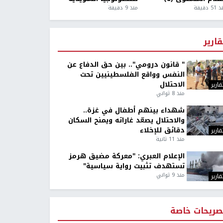
5 دقيقة
منذ 9 دقيقة
قارير
" قانون درومي".. بين حق الدفاع عن
النفس وواقع الفلسطينيين تحت
الاحتلال
قارير
منذ 8 ثواني
شهداء بينهم أطفال في غزة..
والاحتلال يصعّد غاراته ويمنح السكان
دقائق للإخلاء
قارير
منذ 11 ثانية
الإعلام العبري: "معركة مضيق هرمز
تستهدف تثبيت رواية سياسية"
منذ 9 ثواني
قارير
صريحات خاصة