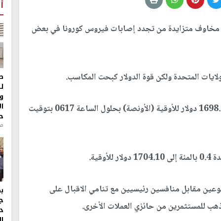
أ
ط مخاوف متزايدة من تجدد إصابات فيروس كورونا في بعض
لايات المتحدة ولكن قوة الدولار كبحت المكاسب.
ط
ل
و
ا
وزاد الذهب في التعاملات الفورية 0.1 بالمئة إلى 1698.09 دولار للأوقية (الأونصة) بحلول الساعة 0617 بتوقيت
ح
من
وقية.
وعين مقابل منافسين رئيسيين مع تنامي الاقبال على
ج
لذهب للمستثمرين من حائزي العملات الأخرى.
د
ال