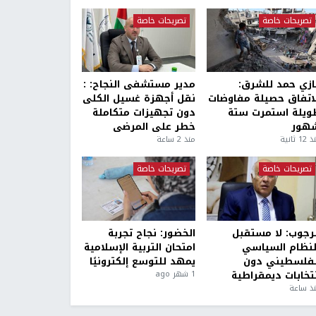
تصريحات خاصة
تصريحات خاصة
ازي حمد للشرق:
مدير مستشفى النجاح: :
لاتفاق حصيلة مفاوضات
نقل أجهزة غسيل الكلى
ويلة استمرت ستة
دون تجهيزات متكاملة
هور
خطر على المرضى
1 ثانية
منذ 2 ساعة
تصريحات خاصة
تصريحات خاصة
لرجوب: لا مستقبل
الخضور: نجاح تجربة
لنظام السياسي
امتحان التربية الإسلامية
لفلسطيني دون
يمهد للتوسع إلكترونيًا
نتخابات ديمقراطية
1 شهر ago
ذ ساعة