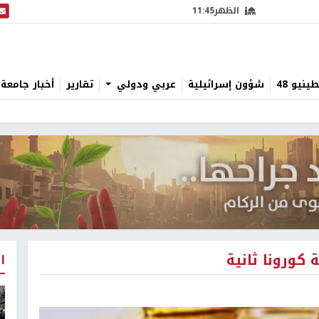
الظهر
11:45
البث
نيو 48
شؤون إسرائيلية
عربي ودولي
تقارير
أخبار جامعة 
ورونا ثانية
ا