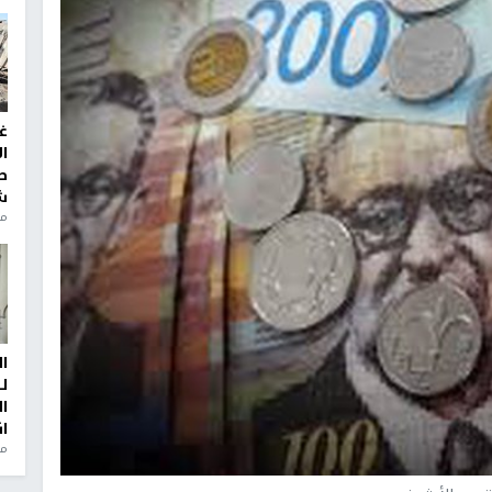
غ
ا
ط
ش
منذ 2
ا
ل
ا
ا
من