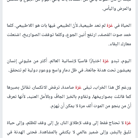
والمرض واليأس.
الحياة في
غزة
لم تعد طبيعية، لأنّ الطبيعي فيها بات هو اللاطبيعي. كلما
خمد صوت القصف، ارتفع أنين الجوع، وكلما توقفت الصواريخ، اشتعلت
معارك البقاء.
اليوم، تبدو
غزة
اختبارًا قاسيًا لإنسانية العالم. أكثر من مليوني إنسان
يعيشون تحت هدنة جائعة، في ظل دمارٍ واسع ووعودٍ دولية لم تتحقق.
ورغم كل هذا الخراب، تبقى
غزة
صامدة، ترفض الانكسار، تقاتل بصبرها
كما قاتلت بصواريخها، وتقاوم بالخبز الجافّ وبالأمل العنيد، لأنها تعرف
أنّ من ينجو من الموت ألف مرة لا يمكن أن يُهزم.
غزة
لا تحتاج فقط إلى وقف لإطلاق النار، بل إلى وقف للظلم، وإلى حياة
تليق بالبشر، وإلى ضمير عالمي لا يكتفي بالمشاهدة. فحتى الهدنة في