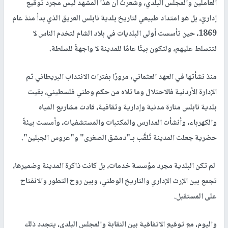
العاملين والمجلس البلدي، وشعرتُ أن هذا المشهد ليس مجرد توقيع
إداريّ، بل هو امتداد طبيعي لتاريخ بلدية نابلس العريق الذي بدأ منذ عام
1869، حين تأسست أولى البلديات في بلاد الشام لتخدم الناس لا
لتتسلط عليهم، ولتكون بيتًا عامًا للمدينة لا واجهةً للسلطة.
منذ نشأتها في العهد العثماني، مرورًا بفترات الانتداب البريطاني ثم
الإدارة الأردنية فالاحتلال وما تلاه من حكم وطني فلسطيني، بقيت
بلدية نابلس منارة مدنية وإدارية وثقافية، قادت مشاريع المياه
والكهرباء، وأنشأت المدارس والمكتبات والمستشفيات، وأسست بيئةً
حضرية جعلت المدينة تُلقَّب بـ"دمشق الصغرى" و"عروس الجبلين".
لم تكن البلدية مجرد مؤسسة خدمات، بل كانت ذاكرة المدينة وضميرها،
تجمع بين الإرث الإداري والتاريخ الوطني، وبين روح التطور والانفتاح
على المستقبل.
واليوم، مع توقيع الاتفاقية بين النقابة والمجلس البلدي، يتجدد ذلك