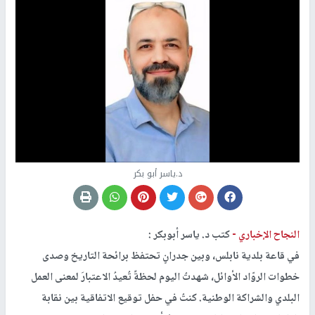
د.ياسر أبو بكر
النجاح الإخباري -
كتب د. ياسر أبوبكر :
في قاعة بلدية نابلس، وبين جدرانٍ تحتفظ برائحة التاريخ وصدى
خطوات الروّاد الأوائل، شهدتُ اليوم لحظةً تُعيدُ الاعتبارَ لمعنى العمل
البلدي والشراكة الوطنية. كنتُ في حفل توقيع الاتفاقية بين نقابة