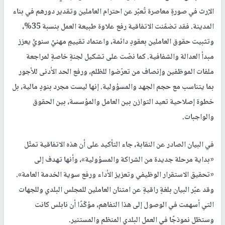
الإرث في صورةٍ معاصرة تُعبّر عن احترام العاملين وتقدير دورهم في بناء
المدينة. فقد تضمّنت الاتفاقية رفع علاوة طبيعة العمل بنسبة 35%،
وتثبيت حقوق العاملين بعقودٍ دائمة، واعتماد تقييمٍ مهنيٍّ سنويٍّ يعزز
مبدأ العدالة والشفافية. كما نصّت على تشكيل لجنةٍ خاصةٍ لمراجعة
ملفات الموظفين وإنصاف من تعرّضوا للظلم، ورفع الحد الأدنى للأجور
بما يتناسب مع حجم الجهد والمسؤولية. إنها ليست مجرد بنودٍ مالية، بل
خطوة إصلاحية تعيد التوازن بين العامل والمؤسسة، بين الحقوق
والواجبات.
في البيان الصادر عن النقابة، جاء التأكيد على أن هذه الاتفاقية تمثّل
«بداية مرحلة جديدة من الشراكة والمسؤولية»، وأنها تهدف إلى
«تحقيق الاستقرار الوظيفي وتعزيز الأداء ورفع سوية الخدمة العامة».
وقد عبّر البيان بلغةٍ راقيةٍ عن امتنان العاملين للمجلس البلدي وللجهات
التي أسهمت في الوصول إلى هذا التفاهم، مؤكّدًا أن نابلس كانت
وستظل نموذجًا في العمل البلدي المنظم والمستنير.