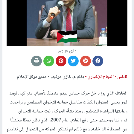
غازي مرتجى
نابلس -
النجاح الإخباري -
بقلم م. غازي مرتجى- مدير مركز الإعلام
الخلاف الذي برز داخل حركة حماس يبدو منطقيًّا لأسباب متراكبة. فبعد
فوز يحيى السنوار، انكفأت مفاعيل جماعة الإخوان المسلمين وتراجعت
رعايتها المباشرة للتنظيم. ومنذ نشأة الحركة رعَت جماعة الإخوان
قراراتها ووجهتها حتى وقع انقلاب عام 2007، الذي دشّن نمطًا مختلفًا
من السيطرة الداخلية. ومع ذلك، لم تتمكن الحركة من التحول إلى تنظيم