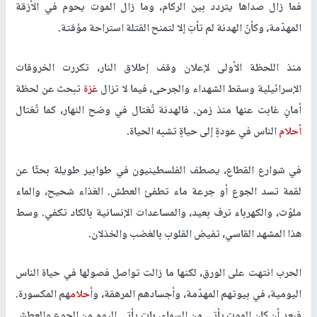
فما زال صداها يتردد بين الركام، وما زال الموت يحوم في الأزقة
المهدّمة، وكأنّ الهدنة لم تأتِ إلا لتمنح القتلة استراحة مؤقتة.
منذ اللحظة الأولى لإعلان وقف إطلاق النار، تكررت الخروقات
الإسرائيلية وسقط الشهداء والجرحى، فيما لا تزال
غزة
تبحث عن لحظة
أمانٍ غابت عنها منذ زمن. فالهدنة تُغتال في وضح النهار، كما تُغتال
أحلام
الناس في عودةٍ إلى حياةٍ تشبه الحياة.
في شوارع القطاع، يصطف الفلسطينيون في طوابير طويلة بحثًا عن
لقمة تسد الجوع أو جرعة ماء تطفئ العطش. الغذاء شحيح، والماء
ملوّث، والكهرباء ترف بعيد، والمساعدات الإنسانية بالكاد تكفي. وسط
هذا المشهد القاسي، تفيض القلوب بالغضب والخذلان.
الحرب انتهت على الورق، لكنها ما زالت تواصل فصولها في حياة الناس
اليومية، في بيوتهم المهدّمة، وأجسادهم المرهقة، و
أحلام
هم المكسورة.
فبعد أن كان الموت يأتي من السماء، بات يأتي اليوم من الجوع والعطش