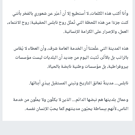
وأنا أكتب هذه الكلمات، لا أستطيع إلا أن أعبّر عن شعوري بالفخر بأنني
كنت جزءًا من هذه اللحظة التي تُمثّل روح نابلس الحقيقية: روح الانتماء،
العمل، والإصرار على الكرامة الإنسانية.
هذه المدينة التي علّمتنا أن الخدمة العامة شرف، وأن العطاء لا يُقاس
بالراتب بل بالأثر، تُثبت اليوم من جديد أن البلديات ليست مؤسسات
بيروقراطية، بل مؤسسات وطنية نابضة بالحياة.
نابلس... مدينةٌ تعانق التاريخ وتبني المستقبل بيدَي أبنائها.
وعمال بلديتها هم نبضها الدائم... الذين لا يكلّون ولا يملّون من خدمة
الناس، لأنهم ببساطة يحبّون مدينتهم كما يحبّ الإنسان نفسه.
رابط قصير
https://nn.najah.edu/BJT6/