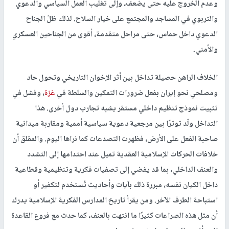
وعدم الخروج عليه حتى يضعف، وإلى تغليب العمل السياسي والدعوي
والتربوي في المساجد والمجتمع على خيار السلاح. لذلك ظلّ الجناح
الدعوي داخل حماس، حتى مراحل متقدمة، أقوى من الجناحين العسكري
والأمني.
الخلاف الراهن حصيلة تداخل بين أثر الإخوان التاريخي وتحول حاد
ومصلحي نحو إيران بفعل ضرورات التمكين والسلطة في
غزة
، وفشل في
تثبيت نموذج تنظيم داخلي مستقر يشبه تجارب دول أخرى. هذا
التداخل ولّد توترًا بين مرجعية دعوية سياسية أممية ومقاربة ميدانية
صاحبة الفعل على الأرض، فظهرت التصدعات كما نراها اليوم. والمقلق أن
خلافات الحركات الإسلامية العقدية تميل عند احتدامها إلى التشدد
والعنف الداخلي، بما قد يفضي إلى تصفيات فكرية وتنظيمية وقطاعية
داخل الكيان نفسه، مبررة ذلك بآيات وأحاديث تُستخدم لتكفير أو
استباحة الطرف الآخر. ومن يقرأ تاريخ المدارس الفكرية الإسلامية يدرك
أن مثل هذه الصراعات كثيرًا ما انتهت بالعنف، كما حدث مع فروع القاعدة