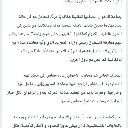
التي أنبتت النصرة وداعش وغيرهما.
جماعة الإخوان، بصفتها تنظيمًا عقائديًا مرنًا، تتعامل مع كل حالة
بسياقها، ما يجعل بنيتها الاستراتيجية مرنة ومتكيّفة من لندن إلى
الشرق فالغرب، لكنهم كما نقول “قاريين على شيخ واحد”. من هنا يمكن
فهم مفارقة استقبال رئيس وزراء المغرب، الذي وقّع معاهدة سلام مع
إسرائيل، لإسماعيل هنية، إذ لم يُبدِ الأخير امتعاضًا علنيًا من تلك
الاتفاقية كما فعل مع دول أخرى.
المحرّك الحالي هو محاولة الإخوان إعادة حماس إلى حظيرتهم
التنظيمية، في مقابل تراجع نفوذ جماعة المحور وإيران داخل
غزة
وخارجها، وهو ما يزيد من تعقيد علاقة الحركة بفروع الإخوان. لكل خيار
إيجابيات وسلبيات داخل حماس نفسها.
نحن كفلسطينيين يجب أن ندعم الاتجاه نحو توطين التنظيم وربطه
بالحاجات الفلسطينية، لا أن يبقى عابرًا للحدود والأفكار الأممية. فكل