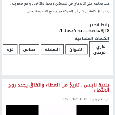
مساعدتهم على الاندماج في فلسطين ومعها. والأخير، برغم صعوبته،
يبدو أقل كلفة إن كان في الحركة من يسمع النصيحة بحق.
رابط قصير
https://nn.najah.edu/BJT8/
الكلمات المفتاحية
غازي
الاخوان
السلطة
حماس
غزة
مرتجى
بلدية نابلس.. تاريخٌ من العطاء واتفاقٌ يجدد روح
الانتماء
تم النشر بتاريخ:
2025-11-01 17:29