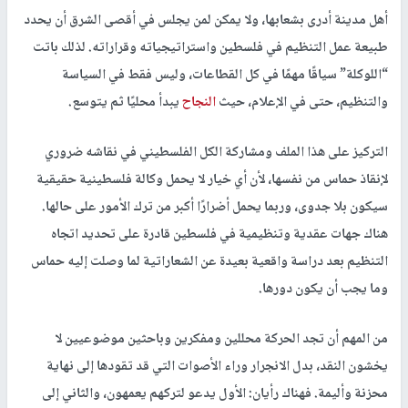
أهل مدينة أدرى بشعابها، ولا يمكن لمن يجلس في أقصى الشرق أن يحدد
طبيعة عمل التنظيم في فلسطين واستراتيجياته وقراراته. لذلك باتت
“اللوكلة” سياقًا مهمًا في كل القطاعات، وليس فقط في السياسة
والتنظيم، حتى في الإعلام، حيث
النجاح
يبدأ محليًا ثم يتوسع.
التركيز على هذا الملف ومشاركة الكل الفلسطيني في نقاشه ضروري
لإنقاذ حماس من نفسها، لأن أي خيار لا يحمل وكالة فلسطينية حقيقية
سيكون بلا جدوى، وربما يحمل أضرارًا أكبر من ترك الأمور على حالها.
هناك جهات عقدية وتنظيمية في فلسطين قادرة على تحديد اتجاه
التنظيم بعد دراسة واقعية بعيدة عن الشعاراتية لما وصلت إليه حماس
وما يجب أن يكون دورها.
من المهم أن تجد الحركة محللين ومفكرين وباحثين موضوعيين لا
يخشون النقد، بدل الانجرار وراء الأصوات التي قد تقودها إلى نهاية
محزنة وأليمة. فهناك رأيان: الأول يدعو لتركهم يعمهون، والثاني إلى