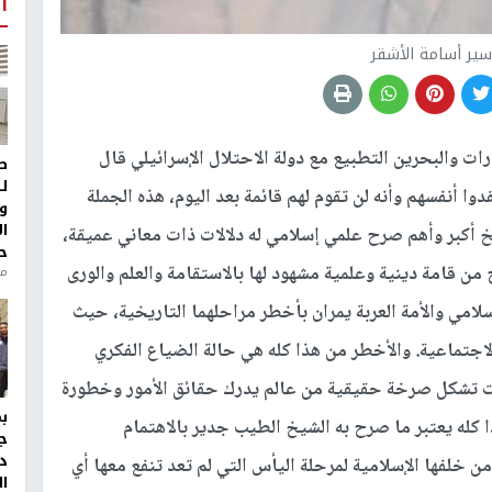
أ
أسير أسامة الأشقر
ارات والبحرين التطبيع مع دولة الاحتلال الإسرائيلي قال
ط
ل
 أنفسهم وأنه لن تقوم لهم قائمة بعد اليوم، هذه الجملة
و
ا
كبر وأهم صرح علمي إسلامي له دلالات ذات معاني عميقة،
ح
ن قامة دينية وعلمية مشهود لها بالاستقامة والعلم والورى
منذ 
إسلامي والأمة العربة يمران بأخطر مراحلهما التاريخية، حيث
اجتماعية. والأخطر من هذا كله هي حالة الضياع الفكري
ات تشكل صرخة حقيقية من عالم يدرك حقائق الأمور وخطورة
ا كله يعتبر ما صرح به الشيخ الطيب جدير بالاهتمام
ج
د
من خلفها الإسلامية لمرحلة اليأس التي لم تعد تنفع معها أي
ال