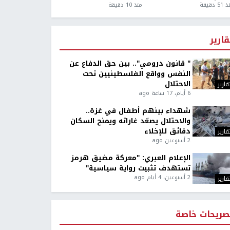
5 دقيقة
منذ 10 دقيقة
قارير
" قانون درومي".. بين حق الدفاع عن
النفس وواقع الفلسطينيين تحت
الاحتلال
قارير
6 أيام، 17 ساعة ago
شهداء بينهم أطفال في غزة..
والاحتلال يصعّد غاراته ويمنح السكان
دقائق للإخلاء
قارير
2 أسبوعين ago
الإعلام العبري: "معركة مضيق هرمز
تستهدف تثبيت رواية سياسية"
2 أسبوعين، 4 أيام ago
قارير
صريحات خاصة