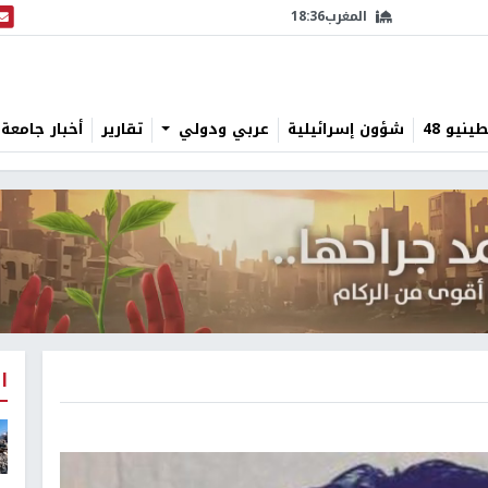
المغرب
18:36
البث
نيو 48
شؤون إسرائيلية
عربي ودولي
تقارير
أخبار جامعة 
ا