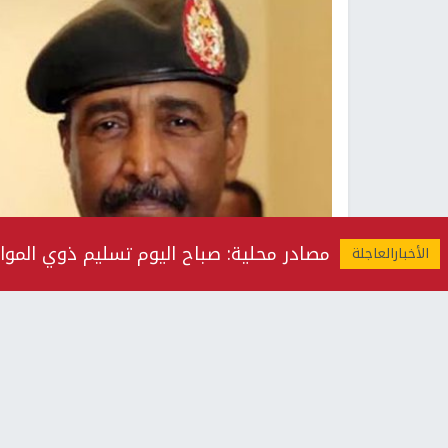
مصادر محلية: صباح اليوم تسليم ذوي المواطن دواس حس
البر