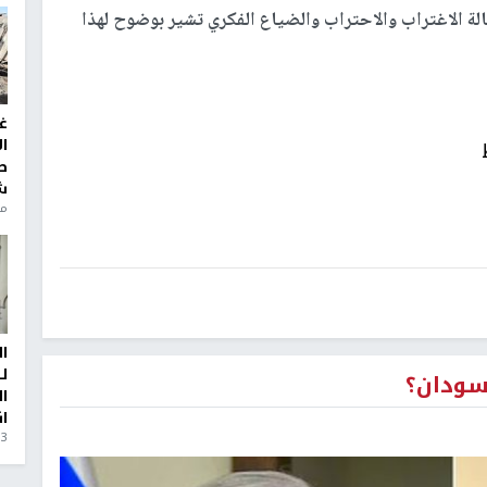
فحالة الاغتراب والاحتراب والضياع الفكري تشير بوضوح لهذا
غ
ا
ط
ش
منذ 6
ا
ل
سودان؟
ا
ا
3 أيام، 23 ساعة ago