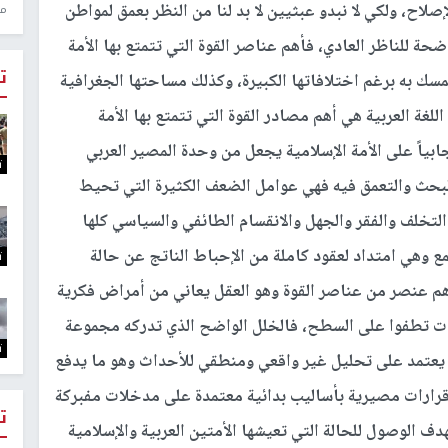
اح، ولكي لا نبدو عبثيين لا بد لنا من النظر بعمق لمواطن
منذ 1
ة للناظر العادي، فأهم عناصر القوة التي تتمتع بها الأمة
ت
مسك به برغم اختلافاتها الكبيرة، وكذلك مساحتها الجغرافية
لغة العربية هي أهم مصادر القوة التي تتمتع بها الأمة
بياً على الأمة الإسلامية يجعل من وحدة المصير العربي
ت
 البحث والتعمق فيه فهي عوامل الضعف الكثيرة التي تحيط
لتخلف والفقر والجهل والانقسام الطائفي والسياسي كلها
 وهي امتداد لعقود كاملة من الإحباط الناتج عن حالة
ت
م عنصر من عناصر القوة وهو العقل يعاني من أمراض فكرية
أت تطفوا على السطح، فالخلل الواضح الذي تدركه مجموعة
ت
ي يعتمد على تحليل غير واقعي ومنطقي للأحداث وهو ما يدفع
 قرارات مصيرية بأساليب بدائية معتمدة على مدخلات مفبركة
ت
هدف الوصول للحالة التي تعيشها الأمتين العربية والإسلامية