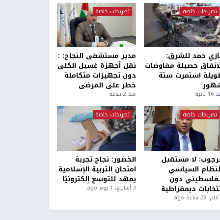
تصريحات خاصة
تصريحات خاصة
ازي حمد للشرق:
مدير مستشفى النجاح: :
لاتفاق حصيلة مفاوضات
نقل أجهزة غسيل الكلى
ويلة استمرت ستة
دون تجهيزات متكاملة
هور
خطر على المرضى
1 ثانية
منذ 2 ساعة
تصريحات خاصة
تصريحات خاصة
لرجوب: لا مستقبل
الخضور: نجاح تجربة
لنظام السياسي
امتحان التربية الإسلامية
لفلسطيني دون
يمهد للتوسع إلكترونيًا
نتخابات ديمقراطية
3 أسابيع، 1 يوم ago