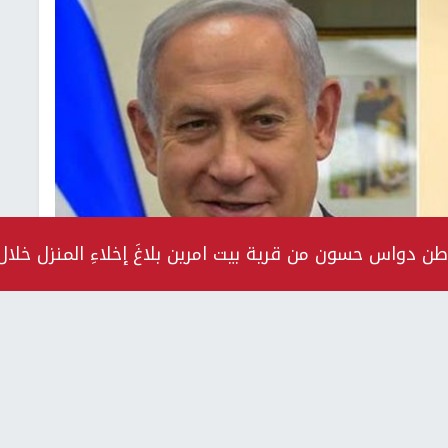
ون من قرية بيت امرين بلاغَ إخلاءِ المنزل خلال 72 ساعة تمهيداً لهـدم
هان ونتنياهو