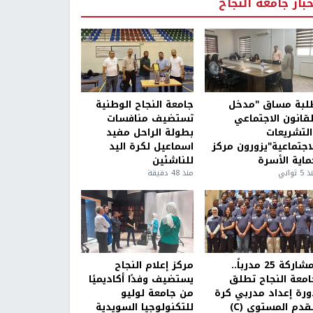
خبار جامعة النجاح
لبة مساق "مدخل
جامعة النجاح الوطنية
لقانون الاجتماعي
تستضيف منافسات
التشريعات
بطولة الراحل مفيد
لاجتماعية"يزورون مركز
اسماعيل لكرة اليد
ماية الأسرة
للناشئين
5 ثواني
منذ 48 دقيقة
بمشاركة 25 مدرباً..
مركز إعلام النجاح
امعة النجاح تطلق
يستضيف وفدًا أكاديميًا
ورة إعداد مدربي كرة
من جامعة لوليو
قدم المستوى (C)
للتكنولوجيا السويدية