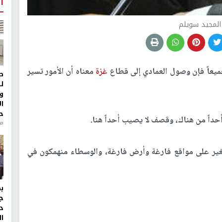
أ
المجيد سويلم
يعاً فإن وصول العمادي إلى قطاع
غزة
معناه أن الأمور تسير
ط
ل
و
ا
ح
داً من هناك، وقصف لا يصيب أحداً هنا.
منذ 
تُغير على مواقع فارغة وأرض فارغة، والوسطاء منهمكون في
ج
د
ال