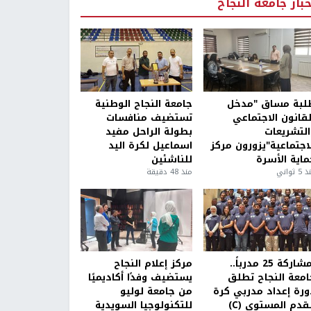
خبار جامعة النجاح
لبة مساق "مدخل
جامعة النجاح الوطنية
لقانون الاجتماعي
تستضيف منافسات
التشريعات
بطولة الراحل مفيد
لاجتماعية"يزورون مركز
اسماعيل لكرة اليد
ماية الأسرة
للناشئين
5 ثواني
منذ 48 دقيقة
بمشاركة 25 مدرباً..
مركز إعلام النجاح
امعة النجاح تطلق
يستضيف وفدًا أكاديميًا
ورة إعداد مدربي كرة
من جامعة لوليو
قدم المستوى (C)
للتكنولوجيا السويدية