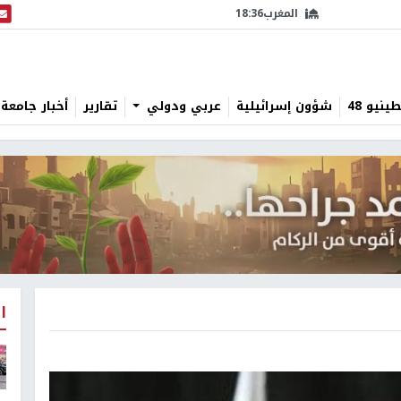
المغرب
18:36
البث
نيو 48
شؤون إسرائيلية
عربي ودولي
تقارير
أخبار جامعة 
ا