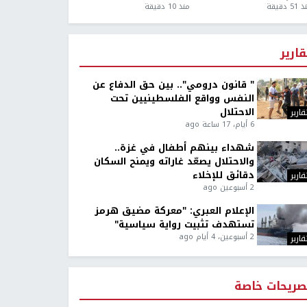
5 دقيقة
منذ 10 دقيقة
قارير
" قانون درومي".. بين حق الدفاع عن
النفس وواقع الفلسطينيين تحت
الاحتلال
قارير
6 أيام، 17 ساعة ago
شهداء بينهم أطفال في غزة..
والاحتلال يصعّد غاراته ويمنح السكان
دقائق للإخلاء
قارير
2 أسبوعين ago
الإعلام العبري: "معركة مضيق هرمز
تستهدف تثبيت رواية سياسية"
2 أسبوعين، 4 أيام ago
قارير
صريحات خاصة