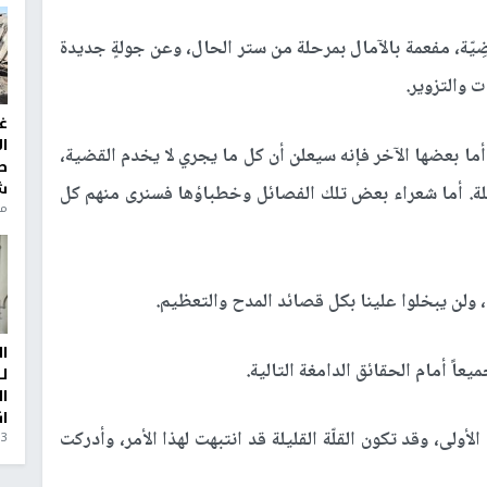
ِيّة، مفعمة بالآمال بمرحلة من ستر الحال، وعن جولةٍ جديدة
ت والتزوير.
غ
ا
، أما بعضها الآخر فإنه سيعلن أن كل ما يجري لا يخدم القضية،
ط
ش
يلة. أما شعراء بعض تلك الفصائل وخطباؤها فسنرى منهم كل
منذ 6
ولن يبخلوا علينا بكل قصائد المدح والتعظيم.
ا
عاً أمام الحقائق الدامغة التالية.
ل
ا
ا
ى، وقد تكون القلّة القليلة قد انتبهت لهذا الأمر، وأدركت
3 أيام، 23 ساعة ago