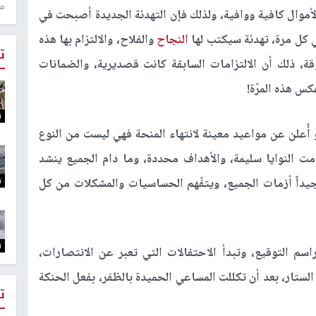
منذ 1
لأموال كافية ووافية، ولذلك فإن التهدئة الجديدة أصبحت في
في كل مرة، تهدئة سيكتب لها
النجاح
والفلاح، والالتزام بها هذه
ت
ة، ذلك أن الالتزامات السابقة كانت قصديرية، والضمانات
س هذه المرّة!
ت
أُعلن عن مواعيد معينة لانتهاء المنحة فهي ليست من النوع
ت النوايا سليمة، والأهداف محددة، وما دام الجميع ينشد
ت
ر جيداً أزمات الجميع، ويتفّهم الحساسيات والمشكلات من كل
ت
اسم التوقيع، وتبدأ الاحتفالات التي تعبر عن الانتصارات،
لستار، بعد أن تكللت المساعي الحميدة بالظفر، بفعل الحنكة
ت