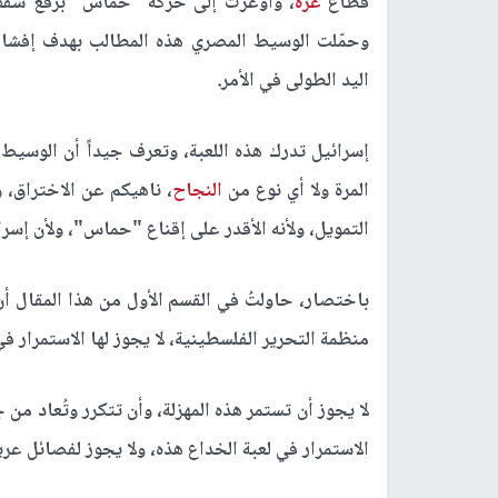
قطاع
غزة
، وأوعزت إلى حركة "حماس" برفع سقف ا
وحمّلت الوسيط المصري هذه المطالب بهدف إفشال 
اليد الطولى في الأمر.
إسرائيل تدرك هذه اللعبة، وتعرف جيداً أن الوسيط
المرة ولا أي نوع من
النجاح
، ناهيكم عن الاختراق،
التمويل، ولأنه الأقدر على إقناع "حماس"، ولأن إسر
باختصار، حاولتُ في القسم الأول من هذا المقال أ
منظمة التحرير الفلسطينية، لا يجوز لها الاستمرار في 
لا يجوز أن تستمر هذه المهزلة، وأن تتكرر وتُعاد من
الاستمرار في لعبة الخداع هذه، ولا يجوز لفصائل عري