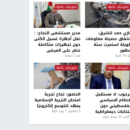
تصريحات خاصة
تصريحات خاصة
ازي حمد للشرق:
مدير مستشفى النجاح: :
لاتفاق حصيلة مفاوضات
نقل أجهزة غسيل الكلى
ويلة استمرت ستة
دون تجهيزات متكاملة
هور
خطر على المرضى
1 ثانية
منذ 2 ساعة
تصريحات خاصة
تصريحات خاصة
لرجوب: لا مستقبل
الخضور: نجاح تجربة
لنظام السياسي
امتحان التربية الإسلامية
لفلسطيني دون
يمهد للتوسع إلكترونيًا
نتخابات ديمقراطية
3 أسابيع، 1 يوم ago