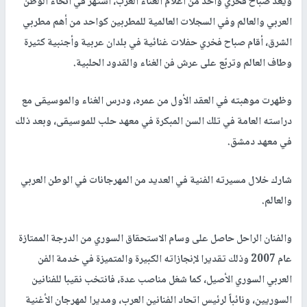
ويعد صباح فخري واحد من أعلام الغناء العرب، اشتهر في أنحاء الوطن
العربي والعالم وفي السجلات العالمية للمطربين كواحد من أهم مطربي
الشرق، أقام صباح فخري حفلات غنائية في بلدان عربية وأجنبية كثيرة
وطاف العالم وتربّع على عرش فن الغناء والقدود الحلبية.
وظهرت موهبته في العقد الأول من عمره، ودرس الغناء والموسيقى مع
دراسته العامة في تلك السن المبكرة في معهد حلب للموسيقى، وبعد ذلك
في معهد دمشق.
شارك خلال مسيرته الفنية في العديد من المهرجانات في الوطن العربي
والعالم.
والفنان الراحل حاصل على وسام الاستحقاق السوري من الدرجة الممتازة
عام 2007 وذلك تقديرا لإنجازاته الكبيرة والمتميزة في خدمة الفن
العربي السوري الأصيل، كما شغل مناصب عدة، فانتخب نقيبا للفنانين
السوريين، ونائباً لرئيس اتحاد الفنانين العرب، ومديرا لمهرجان الأغنية