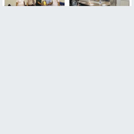
طلبة مساق "مدخل للقانون
جامعة النجاح الوطنية تستضيف
الاجتماعي والتشريعات
منافسات بطولة الراحل مفيد
الاجتماعية"يزورون مركز حماية
اسماعيل لكرة اليد للناشئين
الأسرة
منذ 48 دقيقة
منذ ثانية
بمشاركة 25 مدرباً.. جامعة النجاح
مركز إعلام النجاح يستضيف وفدًا
تطلق دورة إعداد مدربي كرة
أكاديميًا من جامعة لوليو
القدم المستوى (C)
للتكنولوجيا السويدية
منذ 51 دقيقة
منذ 9 دقيقة
تقارير
بالصور| مرضى عالقون في غزة يناشدون بإجلائهم
العاجل مع انهيار النظام الصحي
منذ 3 دقيقة