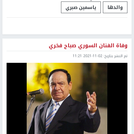
والدها
ياسمين صبري
وفاة الفنان السوري صباح فخري
تم النشر بتاريخ:
2021-11-02 11:21