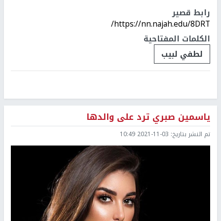
رابط قصير
https://nn.najah.edu/8DRT/
الكلمات المفتاحية
لطفي لبيب
ياسمين صبري ترد على والدها
تم النشر بتاريخ:
2021-11-03 10:49