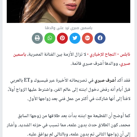
ياسمين صبري ترد على والدها
نابلس -
النجاح الإخباري -
لا تزال الأزمة بين الفنانة المصرية،
ياسمين
صبري
، ووالدها أشرف صبري قائمة.
فقد أكد
أشرف صبري
في تصريحاته الأخيرة عبر فيسبوك وET بالعربي
قبل أيام أنه رفض دخول ابنته إلى عالم الفن، واشترط عليها الزواج أولاً،
لافتاً إلى أنها شاركت في أكثر من عمل فني بعد زواجها الأول.
كما أوضح أن القطيعة مع ابنته بدأت بعد طلاقها من زوجها السابق
محمد، كون الطلاق حدث بدون علمه، مما تسبب في حزنه الشديد. وأشار
إلى أن زواجها الثاني تم بدون علمه، وبالتالي لم يوافق عليه.