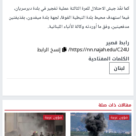
كما نفّذ جيش الاحتلال للمرة الثالثة عملية تفجير في بلدة ديرسريان،
فيما استهدف محيط بلدة النبطية الفوقا، لجهة بلدة ميفدون، بقذيفتين
مدفعيتين، وفق ما أوردته وكالة الأنباء اللبنانية.
رابط قصير
https://nn.najah.edu/C24U/
إنسخ الرابط
الكلمات المفتاحية
لبنان
مقالات ذات صلة
شؤون عربية
شؤون عربية