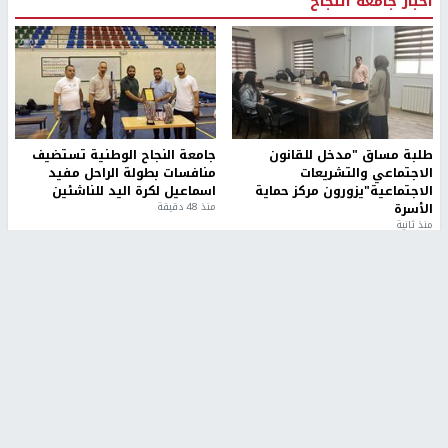
أخبار جامعة النجاح
طلبة مساق "مدخل للقانون
جامعة النجاح الوطنية تستضيف
الاجتماعي والتشريعات
منافسات بطولة الراحل مفيد
الاجتماعية"يزورون مركز حماية
اسماعيل لكرة اليد للناشئين
الأسرة
منذ 48 دقيقة
منذ ثانية
بمشاركة 25 مدرباً.. جامعة النجاح
مركز إعلام النجاح يستضيف وفدًا
تطلق دورة إعداد مدربي كرة
أكاديميًا من جامعة لوليو
القدم المستوى (C)
للتكنولوجيا السويدية
منذ 51 دقيقة
منذ 9 دقيقة