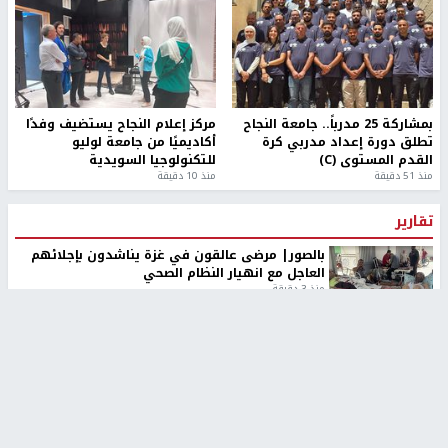
بمشاركة 25 مدرباً.. جامعة النجاح
مركز إعلام النجاح يستضيف وفدًا
تطلق دورة إعداد مدربي كرة
أكاديميًا من جامعة لوليو
القدم المستوى (C)
للتكنولوجيا السويدية
منذ 51 دقيقة
منذ 10 دقيقة
تقارير
بالصور| مرضى عالقون في غزة يناشدون بإجلائهم
العاجل مع انهيار النظام الصحي
منذ 3 دقيقة
تقارير
" قانون درومي".. بين حق الدفاع عن النفس وواقع
الفلسطينيين تحت الاحتلال
6 أيام، 17 ساعة ago
تقارير
شهداء بينهم أطفال في غزة.. والاحتلال يصعّد
غاراته ويمنح السكان دقائق للإخلاء