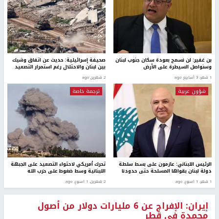
بن غفير: لن نسمح بعودة سكان جنوب لبنان
صحيفة إسرائيلية: حديث عن اتفاق وشيك
وسنواصل السيطرة على الأرض
بين لبنان والاحتلال رغم استمرار التصعيد
1 شهر، 3 أسابيع ago
2 شهرين ago
شؤون عربية
ترجمة خاصة
الرئيس اللبناني: عازمون على بسط سلطة
تحرك أمريكي لاحتواء التصعيد على الجبهة
دولة لبنان بقواها المسلحة حتى حدودنا
اللبنانية وسط ضغوط على حزب الله
1 شهر، 1 اسبوع. ago
2 شهرين، 1 اسبوع. ago
إيران: الإفراج عن 6 مليارات دولار من أصول
مجمدة في قطر