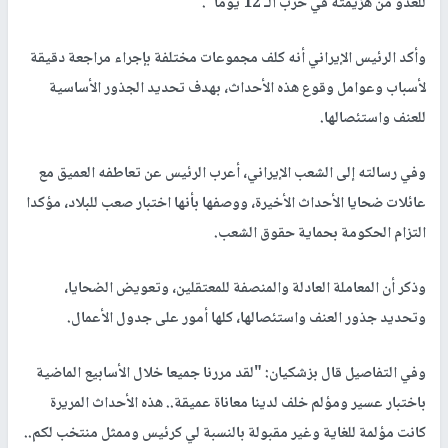
للعدو من هزيمته في حرب الـ 12 يوما".
وأكد الرئيس الإيراني أنه كلف مجموعات مختلفة بإجراء مراجعة دقيقة
لأسباب وعوامل وقوع هذه الأحداث، بهدف تحديد الجذور الأساسية
للعنف واستئصالها.
وفي رسالته إلى الشعب الإيراني، أعرب الرئيس عن تعاطفه العميق مع
عائلات ضحايا الأحداث الأخيرة، ووصفها بأنها اختبار صعب للبلاد، مؤكدا
التزام الحكومة بحماية حقوق الشعب.
وذكر أن المعاملة العادلة والمنصفة للمعتقلين، وتعويض الضحايا،
وتحديد جذور العنف واستئصالها، كلها أمور على جدول الأعمال.
وفي التفاصيل قال بزشكيان: "لقد مررنا جميعا خلال الأسابيع الماضية
باختبار عسير ومؤلم خلف لدينا معاناة عميقة.. هذه الأحداث المريرة
كانت مؤلمة للغاية وغير مقبولة بالنسبة لي كرئيس وممثل منتخب لكم..