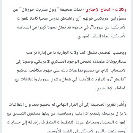
وكالات -
النجاح الإخباري -
نقلت صحيفة "وول ستريت جورنال" عن
مسؤولين أمريكيين قولهم "إن واشنطن تدرس سحبا كاملا للقوات
الأمريكية من سوريا"، في خطوة قد تمثل تحولا كبيرا في السياسة
الأمريكية تجاه الملف السوري.
وبحسب المصدر، تشمل المداولات الجارية داخل إدارة ترامب
سيناريوهات متعددة لخفض الوجود العسكري الأمريكي، وصولا إلى
الانسحاب التام، مع تقييم تداعيات ذلك على جهود مكافحة تنظيم
"داعش"، والتوازنات الأمنية في شمال وشرق سوريا، والعلاقات مع
الحلفاء الإقليميين.
وأشار تقرير الصحيفة إلى أن القرار النهائي لم يحسم بعد، وأن النقاشات
لا تزال مرتبطة بتقديرات أمنية وسياسية، من بينها مستقبل التنسيق مع
القوات المحلية، ومخاطر عودة التنظيمات المتطرفة، إضافة إلى حسابات
أوسع تتعلق بالدور الأمريكي في الشرق الأوسط.