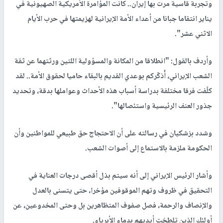
وتجربة قاسية مرت بها إيران.. كانت المؤامرة الأمريكية الصهيونية في
يناير انتقاما جبانا من أعداء الأمة الإيرانية لهزيمتها في حرب الأيام
الاثني عشر".
وأردف بالقول: "انطلاقا من المكانة والمسؤولية اللتين ورثتهما عن ثقة
الشعب الإيراني، أُذكّركم بوعدي القديم بالبقاء حاميا لحقوق الأمة.. لقد
كلّفت فرقا مختلفة بدراسة أسباب هذه الأحداث وعواملها بدقة، وتحديد
جذور العنف الرئيسية واستئصالها".
وشدد بزشكيان في رسالته على أن الاحتجاج حق طبيعي للمواطنين وأن
الحكومة ملزمة بالاستماع إلى أصوات الشعب.
وأشار الرئيس الإيراني إلى أنه سيتم بذل أقصى درجات العناية في
التحقيق في ظروف وتهم الموقوفين مؤخرا، حتى يتسنى بالعدل
والإنصاف والرحمة، فصل صفوف المتظاهرين بل وحتى المخدوعين، عن
أولئك الذين تلطخت أيديهم بدماء الأبرياء.