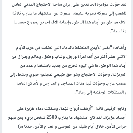
لقد حوّلت مؤامرة الحاقدين على إيران ساحة الاحتجاج المدني العادل
للشعب إلى معركة دموية عنيفة، أسفرت عن استشهاد ما يقارب ثلاثة
آلاف مواطن من أبناء هذا الوطن، وإصابة آلاف آخرين بجروح جسدية
ونفسية".
وأضاف: "نفس الأيدي الملطخة بالدماء التي لطخت في حرب الأيام
الاثني عشر أكثر من ألف امرأة ورجل، وشاب وطفل، وعالم وجنرال من
أبناء هذا الوطن، ها هي اليوم تخرج من جديد باستخدام عدد من
المرتزقة، وحوّلت الاحتجاج وهو حق طبيعي لمجتمع حيوي ونشط، إلى
غضب عارم، وحوّلت فيه مئات المساجد والمدارس والأماكن العامة
والممتلكات الوطنية إلى رماد".
وتابع الرئيس قائلا: "أُزهقت أرواح قيّمة، وسفكت دماء غزيرة على
أجساد عزيزة.. لقد كان استشهاد ما يقارب 2500 شخص بريء بمن فيهم
حراس الأمن، خلال أيام قليلة من الفوضى وانعدام الأمن، حدثا مُرّا