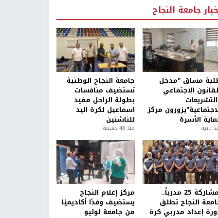
خبار جامعة النجاح
لبة مساق "مدخل
جامعة النجاح الوطنية
لقانون الاجتماعي
تستضيف منافسات
التشريعات
بطولة الراحل مفيد
لاجتماعية"يزورون مركز
اسماعيل لكرة اليد
ماية الأسرة
للناشئين
ذ ثانية
منذ 48 دقيقة
بمشاركة 25 مدرباً..
مركز إعلام النجاح
امعة النجاح تطلق
يستضيف وفدًا أكاديميًا
ورة إعداد مدربي كرة
من جامعة لوليو