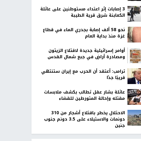
‏3 إصابات إثر اعتداء مستوطنين على عائلة
الكعابنة شرق قرية الطيبة
نحو 58 ألف إصابة بجدري الماء في قطاع
غزة منذ بداية العام
أوامر إسرائيلية جديدة لاقتلاع الزيتون
ومصادرة أراضٍ في جبع شمال القدس
ترامب: أعتقد أن الحرب مع إيران ستنتهي
قريبًا جدًا
عائلة بشار عقل تطالب بكشف ملابسات
مقتله وإحالة المتورطين للقضاء
الاحتلال يخطر باقتلاع أشجار من 310
دونمات والاستيلاء على 3.5 دونم جنوب
جنين