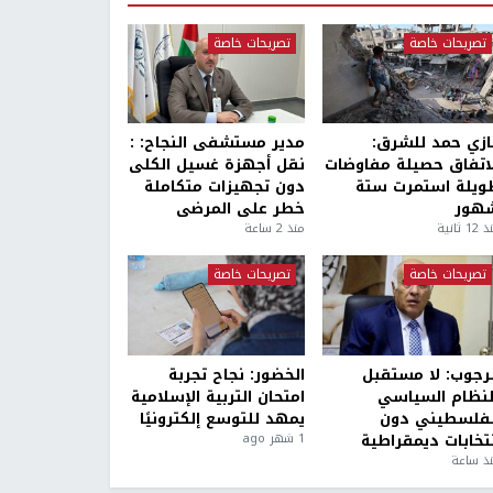
تصريحات خاصة
تصريحات خاصة
ازي حمد للشرق:
مدير مستشفى النجاح: :
لاتفاق حصيلة مفاوضات
نقل أجهزة غسيل الكلى
ويلة استمرت ستة
دون تجهيزات متكاملة
هور
خطر على المرضى
1 ثانية
منذ 2 ساعة
تصريحات خاصة
تصريحات خاصة
لرجوب: لا مستقبل
الخضور: نجاح تجربة
لنظام السياسي
امتحان التربية الإسلامية
لفلسطيني دون
يمهد للتوسع إلكترونيًا
نتخابات ديمقراطية
1 شهر ago
ذ ساعة