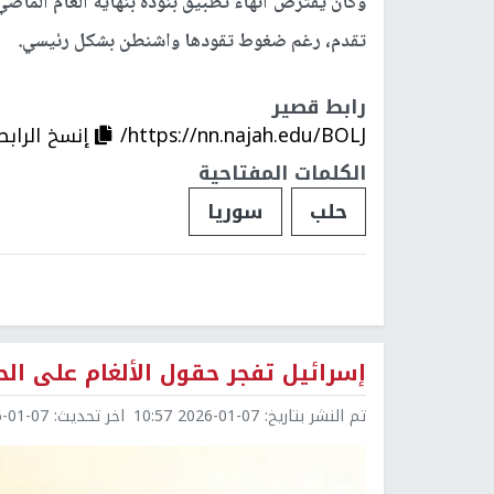
وكان يفترض انهاء تطبيق بنوده بنهاية العام الماضي
تقدم، رغم ضغوط تقودها واشنطن بشكل رئيسي.
رابط قصير
https://nn.najah.edu/BOLJ/
إنسخ الرابط
الكلمات المفتاحية
حلب
سوريا
إسرائيل تفجر حقول الألغام على الح
تم النشر بتاريخ:
2026-01-07 10:57
اخر تحديث:
1-07 10:57