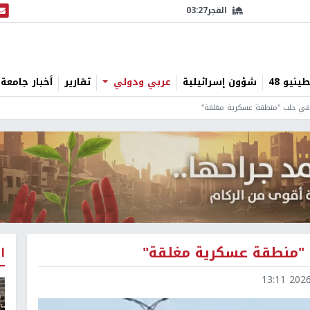
الفجر
03:27
البث
نيو 48
شؤون إسرائيلية
عربي ودولي
تقارير
أخبار جامعة 
 في حلب "منطقة عسكرية مغلقة"
 "منطقة عسكرية مغلقة"
ا
2026-0