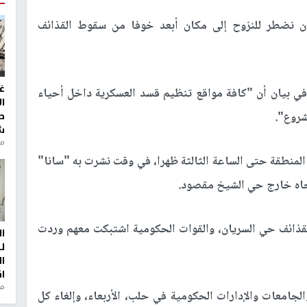
ن نضطر للنزوح إلى مكان أبعد خوفا من سقوط القذائف
غ
في بيان أن "كافة مواقع تنظيم قسد العسكرية داخل أحياء
ا
روع".
ط
ش
منذ 2
المنطقة حتى الساعة الثالثة ظهرا، في وقت نشرت به "سانا"
اه خارج حي الشيخ مقصود.
لقذائف حي السريان، والقوات الحكومية اشتبكت معهم وردت
ا
ل
ا
ا
من
جامعات والإدارات الحكومية في حلب، الأربعاء، وإلغاء كل