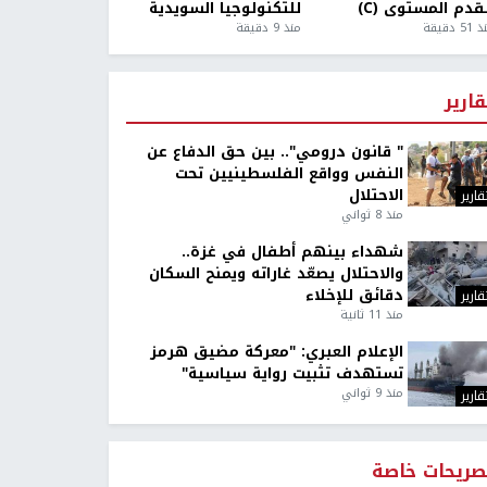
قدم المستوى (C)
للتكنولوجيا السويدية
5 دقيقة
منذ 9 دقيقة
قارير
" قانون درومي".. بين حق الدفاع عن
النفس وواقع الفلسطينيين تحت
الاحتلال
قارير
منذ 8 ثواني
شهداء بينهم أطفال في غزة..
والاحتلال يصعّد غاراته ويمنح السكان
دقائق للإخلاء
قارير
منذ 11 ثانية
الإعلام العبري: "معركة مضيق هرمز
تستهدف تثبيت رواية سياسية"
منذ 9 ثواني
قارير
صريحات خاصة