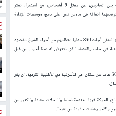
ال
وأسفرت اشتباكات اندلعت الثلاثاء، وهي الأعنف بين الجانبين، عن مقتل 9 أشخاص، مع استمرار تعثر
منذ 1
توقيعهما اتفاقا في مارس نص على دمج مؤسسات الإدارة
ت
وقالت وكالة الأنباء السورية (سانا)، إن قوات الدفاع المدني أجلت 850 مدنيا معظمهم من أحياء الشيخ مقصود
ت
لصعبة في حلب والقصف الذي تتعرض له عدة أحياء من قبل
ت
واضطر عبد الكريم باقي، وهو رجل يبلغ من العمر 50 عاما من سكان حي الأشرفية ذي الأغلبية الكردية، أن يفر
ال.
ت
ح، الحركة فيها منعدمة تماما والمحلات مغلقة والكثير من
لحين والآخر رشقات خفيفة من بعيد".
ت