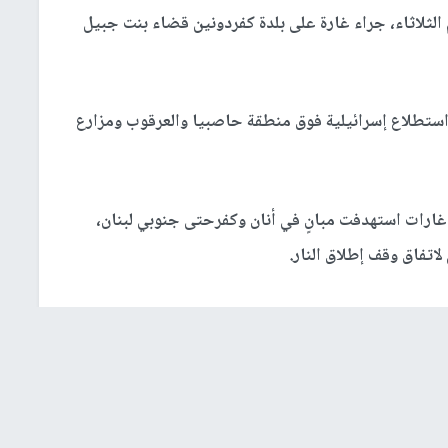
الثلاثاء، جراء غارة على بلدة كفردونين قضاء بنت جبيل
 استطلاع إسرائيلية فوق منطقة حاصبيا والعرقوب ومزارع
 غارات استهدفت مبانٍ في أنان وكفرحتى جنوبي لبنان،
اتفاق وقف إطلاق النار.
طائرات مسيّرة إسرائيلية استهدفت أطراف بلدة السكسكية
مس، أنّ غارة نفذتها مسيّرة تابعة للاحتلال الإسرائيلي على