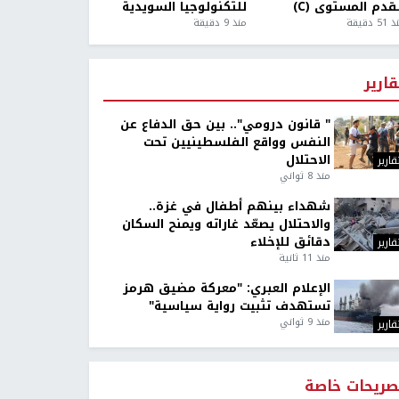
قدم المستوى (C)
للتكنولوجيا السويدية
5 دقيقة
منذ 9 دقيقة
قارير
" قانون درومي".. بين حق الدفاع عن
النفس وواقع الفلسطينيين تحت
الاحتلال
قارير
منذ 8 ثواني
شهداء بينهم أطفال في غزة..
والاحتلال يصعّد غاراته ويمنح السكان
دقائق للإخلاء
قارير
منذ 11 ثانية
الإعلام العبري: "معركة مضيق هرمز
تستهدف تثبيت رواية سياسية"
منذ 9 ثواني
قارير
صريحات خاصة