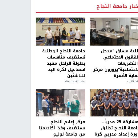
خبار جامعة النجاح
لبة مساق "مدخل
جامعة النجاح الوطنية
لقانون الاجتماعي
تستضيف منافسات
التشريعات
بطولة الراحل مفيد
لاجتماعية"يزورون مركز
اسماعيل لكرة اليد
ماية الأسرة
للناشئين
ذ ثانية
منذ 48 دقيقة
بمشاركة 25 مدرباً..
مركز إعلام النجاح
امعة النجاح تطلق
يستضيف وفدًا أكاديميًا
ورة إعداد مدربي كرة
من جامعة لوليو