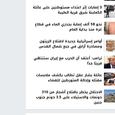
‏3 إصابات إثر اعتداء مستوطنين على عائلة
الكعابنة شرق قرية الطيبة
نحو 58 ألف إصابة بجدري الماء في قطاع
غزة منذ بداية العام
أوامر إسرائيلية جديدة لاقتلاع الزيتون
ومصادرة أراضٍ في جبع شمال القدس
ترامب: أعتقد أن الحرب مع إيران ستنتهي
قريبًا جدًا
عائلة بشار عقل تطالب بكشف ملابسات
مقتله وإحالة المتورطين للقضاء
الاحتلال يخطر باقتلاع أشجار من 310
دونمات والاستيلاء على 3.5 دونم جنوب
جنين