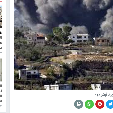
غ
ا
ط
ش
منذ 2
ا
ل
رة أرشيفية
ا
ا
من