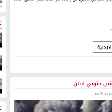
ال
منذ 1
ت
ط
ت
لأردنية
ت
ين جنوبي لبنان
ت
2026-0
ت