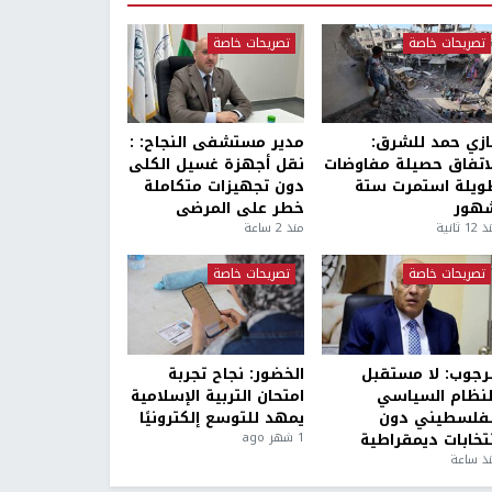
تصريحات خاصة
تصريحات خاصة
ازي حمد للشرق:
مدير مستشفى النجاح: :
لاتفاق حصيلة مفاوضات
نقل أجهزة غسيل الكلى
ويلة استمرت ستة
دون تجهيزات متكاملة
هور
خطر على المرضى
1 ثانية
منذ 2 ساعة
تصريحات خاصة
تصريحات خاصة
لرجوب: لا مستقبل
الخضور: نجاح تجربة
لنظام السياسي
امتحان التربية الإسلامية
لفلسطيني دون
يمهد للتوسع إلكترونيًا
نتخابات ديمقراطية
1 شهر ago
ذ ساعة