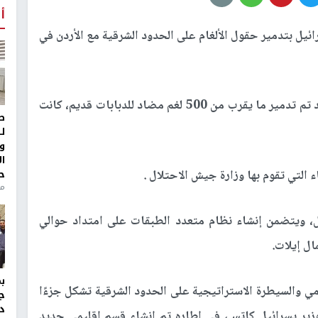
أ
إسرائيل بتدمير حقول الألغام على الحدود الشرقية مع الأردن في
و نُفذ أمس تفجير مُتحكم به لثلاثة حقول ألغام. وقد تم تدمير ما يقرب من 500 لغم مضاد للدبابات قديم، كانت
ط
ل
و
ا
ح
اء التي تقوم بها وزارة جيش الاحتلال .
من
مالية للمشروع بـ 5.5 مليار شيكل، ويتضمن إنشاء نظام متعدد الطبقات على امتداد حوالي
مي والسيطرة الاستراتيجية على الحدود الشرقية تشكل جزءًا
ج
د
الوزير يسرائيل كاتس، في إطاره تم إنشاء قسم إقليمي جديد