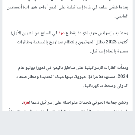
بعدما قضى سلفه في غارة إسرائيلية على اليمن أواخر شهر آب/ أغسطس
الماضي.
ومنذ بدء إسرائيل حرب الإبادة بقطاع
غزة
في السابع من تشرين الأول/
أكتوبر 2023 يطلق الحوثيون بانتظام صواريخ باليستية وطائرات
مسيّرة باتجاه إسرائيل.
وبدأت الغارات الإسرائيلية على مناطق باليمن في تموز/ يوليو عام
2024، مستهدفة مرافق حيوية، بينها ميناء الحديدة ومطار صنعاء
الدولي ومحطات كهربائية.
وتشن جماعة الحوثي هجمات متواصلة على إسرائيل دعما ل
غزة
،
باستخدام صواريخ وطائرات مسيرة، كما تستهدف السفن المرتبطة بها أو
المتجهة نحوها.