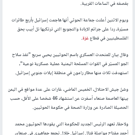
بقصفه في الساعات القريبة.
ويوم الاثنين أعلنت جماعة الحوثي أنها هاجمت إسرائيل بأربع طائرات
مسيّرة، ردا على جرائم الإبادة والتجويع التي ترتكبها تل أبيب بحق
الفلسطينيين في قطاع
غزة
.
وقال بيان للمتحدث العسكري باسم الحوثيين يحيي سريع "نفذ سلاح
الجو المسيّر في القوات المسلحة اليمنية عملية عسكرية نوعية"،
استهدفت ثلاث منها مطار رامون في منطقة إيلات جنوبي إسرائيل.
وشنّ جيش الاحتلال، الخميس الماضي، غارات على عدة مواقع في اليمن
بينها العاصمة صنعاء أسفرت عن استشهاد 46 شخصا على الأقل، حسب
الحصيلة الصادرة عن وزارة الصحة في حكومة الحوثيين.
ولاحقا، تعهد الرئيس الجديد للحكومة التي يقودها الحوثيون محمد
أحمد مفتاح مواصلة قتال إسرائيل خلال تجمع جماهيري في صنعاء،