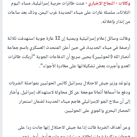
وكالات -
النجاح الإخباري -
شنت طائرات حربية إسرائيلية، مساء اليوم
الثلاثاء، سلسلة غارات على ميناء الحديدة غرب اليمن، وذلك بعد ساعات
من إنذار بإخلائه.
وقالت وسائل إعلام إسرائيلية ويمنية إن 12 غارة جوية استهدفت ثلاثة
أرصفة في ميناء الحديدة، في حين أعلن المتحدث العسكري باسم جماعة
أنصار الله (الحوثيين) يحيى سريع أن الدفاعات الجوية "أربكت طائرات
العدو وأجبرت بعض تشكيلاتها على مغادرة الأجواء".
وتوعّد وزير جيش الاحتلال يسرائيل كاتس الحوثيين بمواصلة الضربات
ودفع ما أسماها أثمانا موجعة عن كل محاولة لاستهداف إسرائيل. وأشار
إلى أن سلاح الجو الإسرائيلي هاجم ميناء الحديدة لضمان استمرار
الحصار البحري والجوي على الحوثيين.
وعن أهداف الضربة قالت إذاعة جيش الاحتلال إنها جاءت ردا على
هجمات متكررة شملت إطلاق مسيّرات وصواريخ أرض أرض نحو