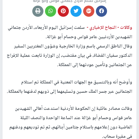
إسرائيل تسلم الأردن جثماني قواس وأبو غزالة
وكالات -
النجاح الإخباري -
سلمت إسرائيل اليوم الأربعاء، الأردن جثماني
الشهيدين الأردنيين عامر قواس وحسام أبو غزالة.
وقال الناطق الرسمي باسم وزارة الخارجية وشؤون المغتربين السفير
الدكتور سفيان القضاة، في بيان مقتضب، إن الوزارة تابعت عملية الإفراج
عن الجثمانين وتأمين عودتهما إلى المملكة.
وأوضح أنه وبالتنسيق مع الجهات المعنية في المملكة تم استلام
الجثمانين عبر جسر الملك حسين وتسليمهما إلى ذويهم لدفنهما بالمملكة.
وقالت مصادر عائلية إن الحكومة الأردنية استدعت أهالي الشهيدين
عامر قواس وحسام أبو غزالة عند الساعة الواحدة والنصف الليلة
الماضية دون إعلامهم باستلام جثامين أبنائهم، ثم تم توديعهم ودفنهم
في مقبرة سحاب.