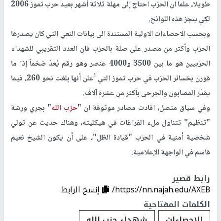
طويلا، علما ان الحزب احتاج إلى مهلة ثلاثة أشهر بعيد حرب تموز 2006
لكي ينجز هذه اللوائح.
وبحسب الاحصاءات الاولية المستندة الى بيانات النعي التي كان يصدرها
الحزب وأكثر من مصدر على صلة بالحزب فان العدد التقريبي للشهداء
الحزبيين هو ما بين 3500 و4000 عنصر وهو رقم يُعدّ ضخماً إذا ما
قورن بخسائر الحزب في حرب تموز التي أعلن أنها بلغت نحو 260، فيما
يقدّر المصابون والجرحى بأكثر من عشرة آلاف.
وفي سياق متصل، افادت مصادر موثوقة ان "
حزب الله
" بجري ورشة
"تنظيم" تتناول ملء الفراغات في هيكليته، وهناك حديث عن تولي
شخصية أمنية في الحزب "قيادة الظل"، على أن يكون الشيخ نعيم
قاسم في الواجهة الإعلامية.
رابط قصير
https://nn.najah.edu/AXEB/
إنسخ الرابط
الكلمات المفتاحية
الإحصاءات
شهداء حزب الله