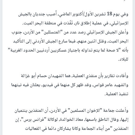
وفي يوم 18 تشرين الأول/أكتوبر الماضي، أُصيب جنديان بالجيش
الإسرائيلي، في عملية إطلاق نار، نُفِّذت في منطقة البحر الميت.
وأعلن الجيش الإسرائيلي رصد عدد من "المتسللين" من الأردن، جنوب
البحر الميت، وقتْل اثنين منهم، فيما سارع الجيش الأردني إلى التأكيد
بأنه "لا صحة لما يتم تداوله باجتياز عسكريين أردنيين الحدود الغربية"
للبلاد.
وأفادت تقارير بأن منفذي العملية، هما الشهيدان حسام أبو غزالة
والشهيد عامر قواس، وقد ظهر كل منهما في فيديو، يعلنان فيه نيتهما
تنفيذ العملية.
وأعلنت جماعة "الإخوان المسلمين" في الأردن، أن المنفذين ينتميان
إليها، وقال الناطق باسمها، معاذ الخوالدة، لوكالة "فرانس برس"، إن
المنفذين "من أبناء الجماعة وكانا يشاركان دائما في الفعاليات