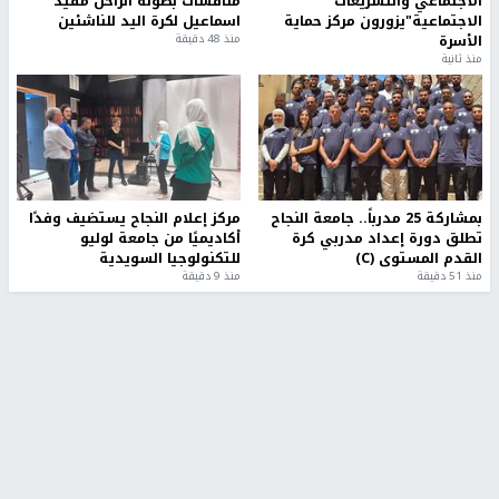
الاجتماعي والتشريعات
منافسات بطولة الراحل مفيد
الاجتماعية"يزورون مركز حماية
اسماعيل لكرة اليد للناشئين
الأسرة
منذ 48 دقيقة
منذ ثانية
بمشاركة 25 مدرباً.. جامعة النجاح
مركز إعلام النجاح يستضيف وفدًا
تطلق دورة إعداد مدربي كرة
أكاديميًا من جامعة لوليو
القدم المستوى (C)
للتكنولوجيا السويدية
منذ 51 دقيقة
منذ 9 دقيقة
تقارير
بالصور| مرضى عالقون في غزة يناشدون بإجلائهم
العاجل مع انهيار النظام الصحي
منذ 3 دقيقة
تقارير
" قانون درومي".. بين حق الدفاع عن النفس وواقع
الفلسطينيين تحت الاحتلال
منذ 8 ثواني