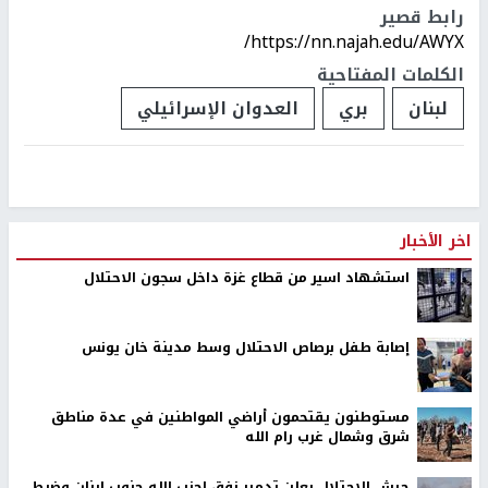
رابط قصير
https://nn.najah.edu/AWYX/
الكلمات المفتاحية
لبنان
بري
العدوان الإسرائيلي
اخر الأخبار
استشهاد اسير من قطاع غزة داخل سجون الاحتلال
إصابة طفل برصاص الاحتلال وسط مدينة خان يونس
مستوطنون يقتحمون أراضي المواطنين في عدة مناطق
شرق وشمال غرب رام الله
جيش الاحتلال يعلن تدمير نفق لحزب الله جنوب لبنان وضبط