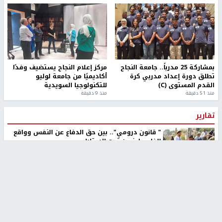
بمشاركة 25 مدرباً.. جامعة النجاح
مركز إعلام النجاح يستضيف وفدًا
تطلق دورة إعداد مدربي كرة
أكاديميًا من جامعة لوليو
القدم المستوى (C)
للتكنولوجيا السويدية
منذ 51 دقيقة
منذ 9 دقيقة
تقارير
" قانون درومي".. بين حق الدفاع عن النفس وواقع
الفلسطينيين تحت الاحتلال
منذ 8 ثواني
تقارير
شهداء بينهم أطفال في غزة.. والاحتلال يصعّد
غاراته ويمنح السكان دقائق للإخلاء
منذ 11 ثانية
تقارير
الإعلام العبري: "معركة مضيق هرمز تستهدف تثبيت