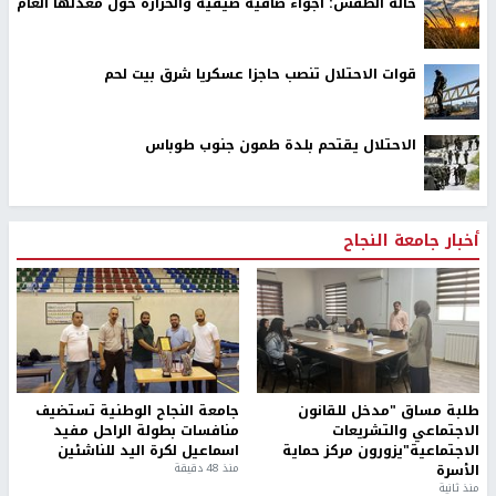
حالة الطقس: أجواء صافية صيفية والحرارة حول معدلها العام
قوات الاحتلال تنصب حاجزا عسكريا شرق بيت لحم
الاحتلال يقتحم بلدة طمون جنوب طوباس
أخبار جامعة النجاح
طلبة مساق "مدخل للقانون
جامعة النجاح الوطنية تستضيف
الاجتماعي والتشريعات
منافسات بطولة الراحل مفيد
الاجتماعية"يزورون مركز حماية
اسماعيل لكرة اليد للناشئين
الأسرة
منذ 48 دقيقة
منذ ثانية