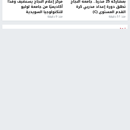
بمشاركة 25 مدرباً.. جامعة النجاح
مركز إعلام النجاح يستضيف وفدًا
تطلق دورة إعداد مدربي كرة
أكاديميًا من جامعة لوليو
القدم المستوى (C)
للتكنولوجيا السويدية
منذ 51 دقيقة
منذ 9 دقيقة
تقارير
بالصور| مرضى عالقون في غزة يناشدون بإجلائهم
العاجل مع انهيار النظام الصحي
منذ 3 دقيقة
تقارير
" قانون درومي".. بين حق الدفاع عن النفس وواقع
الفلسطينيين تحت الاحتلال
منذ 8 ثواني
تقارير
شهداء بينهم أطفال في غزة.. والاحتلال يصعّد
غاراته ويمنح السكان دقائق للإخلاء
منذ 11 ثانية
تقارير
تصريحات خاصة