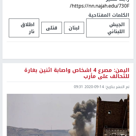
https://nn.najah.edu/730F/
الكلمات المفتاحية
الجيش
اطلاق
لبنان
قتلى
اللبناني
نار
اليمن: مصرع 4 اشخاص واصابة اثنين بغارة
للتحالف على مأرب
تم النشر بتاريخ:
2020-09-14 09:31