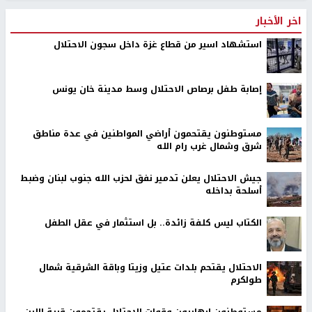
اخر الأخبار
استشهاد اسير من قطاع غزة داخل سجون الاحتلال
إصابة طفل برصاص الاحتلال وسط مدينة خان يونس
مستوطنون يقتحمون أراضي المواطنين في عدة مناطق
شرق وشمال غرب رام الله
جيش الاحتلال يعلن تدمير نفق لحزب الله جنوب لبنان وضبط
أسلحة بداخله
الكتاب ليس كلفة زائدة.. بل استثمار في عقل الطفل
الاحتلال يقتحم بلدات عتيل وزيتا وباقة الشرقية شمال
طولكرم
مستوطنون إرهابيون وقوات الاحتلال يقتحمون قرية اللبن