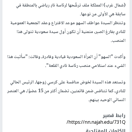
(شمال غرب) المملكة ملف ترشُّحها لرئاسة نادٍ رياضي بالمنطقة في
سابقة هي الأولى من نوعها.
وتنتظر السيدة عواطف السهو موعد الاقتراع وعقد الجمعية العمومية
للنادي بفارغ الصبر، متمنية أن تكون أول سيدة سعودية تتولى هذا
المنصب.
وأكدت "السهو" أن المرأة السعودية قيادية وقادرة، وقالت: "سأثبت هذا
الشيء عند استلامي منصب رئاسة نادي القلعة".
وتستعد هذه السيدة لخوض منافسة على كرسي زوجها، الرئيس الحالي
للنادي، كما تتنافس ضمن قائمتين، تضمان أكثر من 15 عضوًا، هي العنصر
النسائي الوحيد بينهم.
رابط قصير
https://nn.najah.edu/731Q/
الكلمات المفتاحية