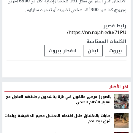
الانفجار، الذي أسفر عن مقتل 191 شخصاً وإصابة أكثر من 6500 آخرين
بجروح، كما شرد 300 ألف شخص تضررت أو تدمرت منازلهم.
رابط قصير
https://nn.najah.edu/71PU/
الكلمات المفتاحية
بيروت
لبنان
انفجار بيروت
اخر الأخبار
بالصور| مرضى عالقون في غزة يناشدون بإجلائهم العاجل مع
انهيار النظام الصحي
إصابات بالاختناق خلال اقتحام الاحتلال مخيم الدهيشة وبلدات
شرق بيت لحم