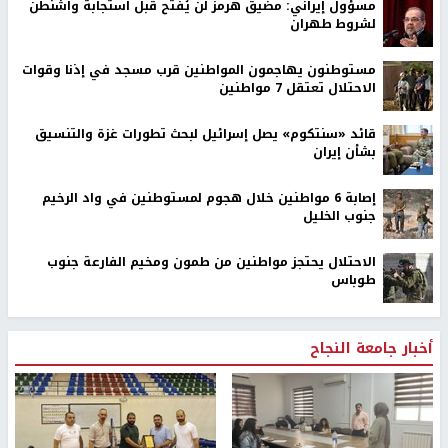
مسؤول إيراني: مضيق هرمز لن يُفتح قبل استجابة واشنطن
لشروط طهران
مستوطنون يهاجمون المواطنين قرب مسجد في إذنا وقوات
الاحتلال تعتقل 7 مواطنين
قائد «سنتكوم» يصل إسرائيل لبحث تطورات غزة والتنسيق
بشأن إيران
إصابة 6 مواطنين خلال هجوم لمستوطنين في واد الرخيم
جنوب الخليل
الاحتلال يحتجز مواطنين من طمون ومخيم الفارعة جنوب
طوباس
أخبار جامعة النجاح