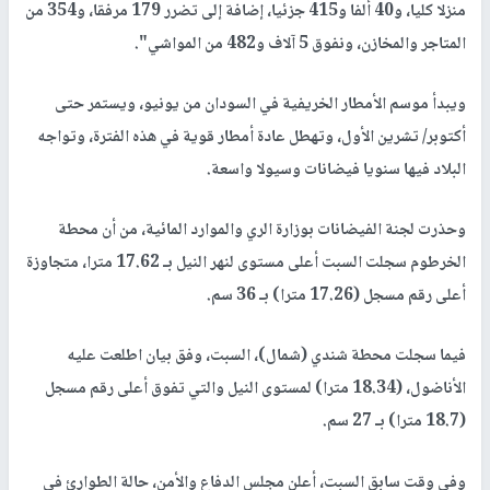
منزلا كليا، و40 ألفا و415 جزئيا، إضافة إلى تضرر 179 مرفقا، و354 من
المتاجر والمخازن، ونفوق 5 آلاف و482 من المواشي".
ويبدأ موسم الأمطار الخريفية في السودان من يونيو، ويستمر حتى
أكتوبر/ تشرين الأول، وتهطل عادة أمطار قوية في هذه الفترة، وتواجه
البلاد فيها سنويا فيضانات وسيولا واسعة.
وحذرت لجنة الفيضانات بوزارة الري والموارد المائية، من أن محطة
الخرطوم سجلت السبت أعلى مستوى لنهر النيل بـ 17.62 مترا، متجاوزة
أعلى رقم مسجل (17.26 مترا) بـ 36 سم.
فيما سجلت محطة شندي (شمال)، السبت، وفق بيان اطلعت عليه
الأناضول، (18.34 مترا) لمستوى النيل والتي تفوق أعلى رقم مسجل
(18.7 مترا) بـ 27 سم.
وفي وقت سابق السبت، أعلن مجلس الدفاع والأمن، حالة الطوارئ في