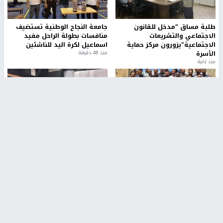
طلبة مساق "مدخل للقانون
جامعة النجاح الوطنية تستضيف
الاجتماعي والتشريعات
منافسات بطولة الراحل مفيد
الاجتماعية"يزورون مركز حماية
اسماعيل لكرة اليد للناشئين
الأسرة
منذ 48 دقيقة
منذ ثانية
بمشاركة 25 مدرباً.. جامعة النجاح
مركز إعلام النجاح يستضيف وفدًا
تطلق دورة إعداد مدربي كرة
أكاديميًا من جامعة لوليو
القدم المستوى (C)
للتكنولوجيا السويدية
منذ 51 دقيقة
منذ 9 دقيقة
تقارير
بالصور| مرضى عالقون في غزة يناشدون بإجلائهم
العاجل مع انهيار النظام الصحي
منذ 3 دقيقة