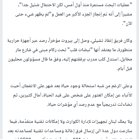
"عمليات البحث مستمرة منذ أول أمس، لكن الاحتمال ضئيل جدا"،
مشيراً إلى أنه تم إنجاز الجزء الأكبر من العمل و"لم يظهر شيء حتى
الآن".
وكان فريق إنقاذ تشيلي، وصل إلى بيروت مؤخراً، رصد عبر أجهزة حرارية
متطورة، ما يعتقد أنها "نبضات قلب" تحت ركام مبنى في شارع مار
مخايل، استدل كلب مدرب برفقتهم إليه، وفق ما قال مسؤولون محليون
قبل أيام.
وعلى الرغم من شبه استحالة وجود حياة بعد شهر على الانفجار، أحيت
الأنباء عن إمكان العثور على شخص على قيد الحياة، آمال كثيرين، ثم
تضاءلت تدريجياً مع عدم رصد أي مؤشرات حياة.
ولا يملك لبنان تجهيزات لإدارة الكوارث ولا إمكانات تقنية متقدّمة، فيما
سارعت دول عدة الى إرسال فرق إغاثة ومساعدات تقنية لمساعدته بعد