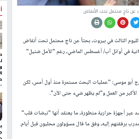
أ
ث عن ناجٍ محتمل تحت الأنقاض
لليوم الثالث في بيروت، بحثاً عن ناجٍ محتمل تحت أنقاض
بنانية في أوائل آب/ أغسطس الماضي، رغم "الأمل ضئيل"
ط
ل
و
ا
ح
ورج أبو موسى: "عمليات البحث مستمرة منذ أول أمس، لكن
من
 الأكبر من العمل و"لم يظهر شيء حتى الآن".
د عبر أجهزة حرارية متطورة، ما يعتقد أنها "نبضات قلب"
رب برفقتهم إليه، وفق ما قال مسؤولون محليون قبل أيام.
ج
د