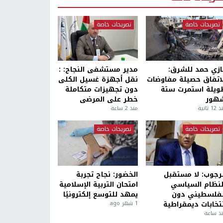
تصريحات خاصة
تصريحات خاصة
ازي حمد للشرق:
مدير مستشفى النجاح: :
لاتفاق حصيلة مفاوضات
نقل أجهزة غسيل الكلى
ويلة استمرت ستة
دون تجهيزات متكاملة
هور
خطر على المرضى
1 ثانية
منذ 2 ساعة
تصريحات خاصة
تصريحات خاصة
لرجوب: لا مستقبل
الخضور: نجاح تجربة
لنظام السياسي
امتحان التربية الإسلامية
لفلسطيني دون
يمهد للتوسع إلكترونيًا
نتخابات ديمقراطية
1 شهر ago
ذ ساعة