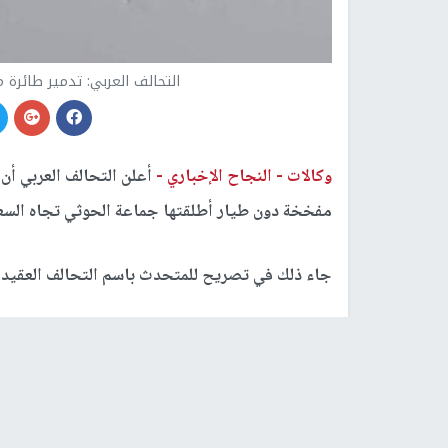
التحالف العربي: تدمير طائرة
وكالات -
النجاح الإخباري -
أعلن التحالف العربي أن
مفخخة دون طيار أطلقتها جماعة الحوثي تجاه السع
جاء ذلك في تصريح للمتحدث باسم التحالف العقيد الر
وقال المالكي، إن "قوات التحالف تمكنت مساء الجم
اليمنية، أطلقتها المليشيا الحوثية الإرهابية المدعوم
وأوضح أن الطائرة كانت "تستهدف الأعيان المدنية 