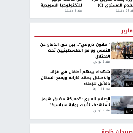
قدم المستوى (C)
للتكنولوجيا السويدية
5 دقيقة
منذ 9 دقيقة
قارير
" قانون درومي".. بين حق الدفاع عن
النفس وواقع الفلسطينيين تحت
الاحتلال
قارير
منذ 8 ثواني
شهداء بينهم أطفال في غزة..
والاحتلال يصعّد غاراته ويمنح السكان
دقائق للإخلاء
قارير
منذ 11 ثانية
الإعلام العبري: "معركة مضيق هرمز
تستهدف تثبيت رواية سياسية"
منذ 9 ثواني
قارير
صريحات خاصة