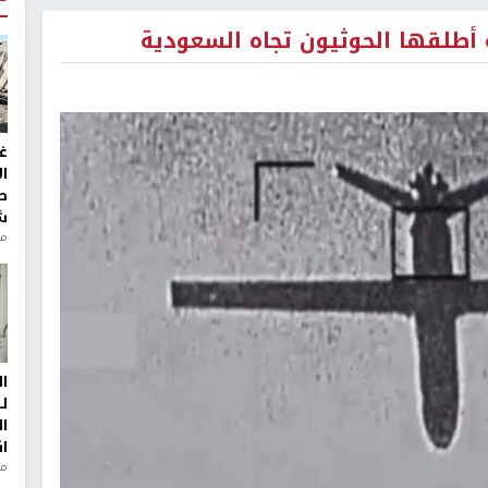
 أطلقها الحوثيون تجاه السعودية
غ
ا
ط
ش
منذ 2
ا
ل
ا
ا
من