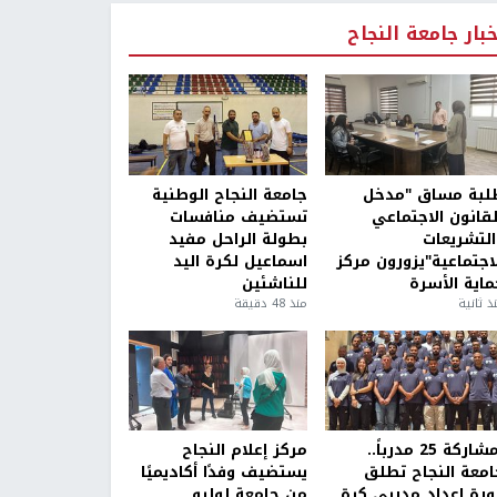
خبار جامعة النجاح
لبة مساق "مدخل
جامعة النجاح الوطنية
لقانون الاجتماعي
تستضيف منافسات
التشريعات
بطولة الراحل مفيد
لاجتماعية"يزورون مركز
اسماعيل لكرة اليد
ماية الأسرة
للناشئين
ذ ثانية
منذ 48 دقيقة
بمشاركة 25 مدرباً..
مركز إعلام النجاح
امعة النجاح تطلق
يستضيف وفدًا أكاديميًا
ورة إعداد مدربي كرة
من جامعة لوليو