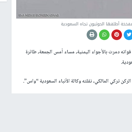
 مفخخة أطلقها الحوثيون تجاه السعودية
 قواته دمرت بالأجواء اليمنية، مساء أمس الجمعة، طائرة
ودية.
كن تركي المالكي، نقلته وكالة الأنباء السعودية “واس”.
عة، من اعتراض وتدمير طائرة بدون طيار مفخخة، بالأجواء
ة من إيران باتجاه المملكة". وفق الاناضول.
والمدنيين بطريقة ممنهجة ومتعمدة"، دون مزيد من