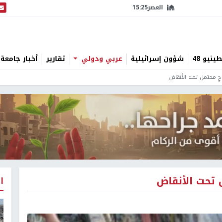
العصر
15:25
البث
نيو 48
شؤون إسرائيلية
عربي ودولي
تقارير
أخبار جامعة 
اجٍ محتمل تحت الأنقاض
ل تحت الأنقاض
ا