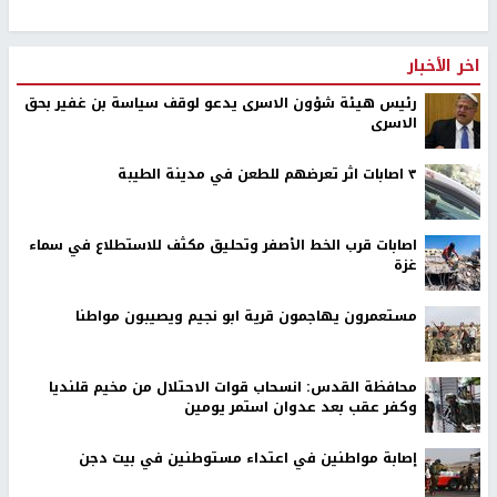
اخر الأخبار
رئيس هيئة شؤون الاسرى يدعو لوقف سياسة بن غفير بحق
الاسرى
٣ اصابات اثر تعرضهم للطعن في مدينة الطيبة
اصابات قرب الخط الأصفر وتحليق مكثف للاستطلاع في سماء
غزة
مستعمرون يهاجمون قرية ابو نجيم ويصيبون مواطنا
محافظة القدس: انسحاب قوات الاحتلال من مخيم قلنديا
وكفر عقب بعد عدوان استمر يومين
إصابة مواطنين في اعتداء مستوطنين في بيت دجن