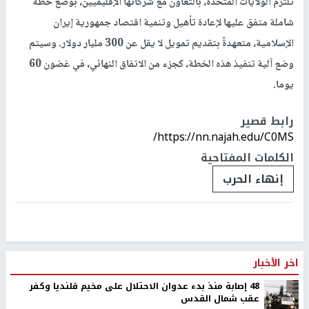
تلتزم الولايات المتحدة، بالتعاون مع شركائها الإقليميين، بوضع خطة
شاملة متفق عليها لإعادة تأهيل وتنمية اقتصاد جمهورية إيران
الإسلامية، متعهدةً بتقديم تمويل لا يقل عن 300 مليار دولار. وسيتم
وضع آلية تنفيذ هذه الخطة، كجزء من الاتفاق النهائي، في غضون 60
يوما.
رابط قصير
https://nn.najah.edu/C0MS/
الكلمات المفتاحية
إنهاء الحرب
اخر الأخبار
48 إصابة منذ بدء عدوان الاحتلال على مخيم قلنديا وكفر
عقب شمال القدس