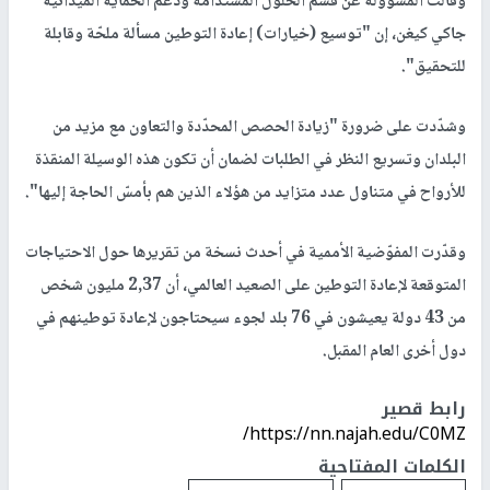
وقالت المسؤولة عن قسم الحلول المستدامة ودعم الحماية الميدانية
جاكي كيغن، إن "توسيع (خيارات) إعادة التوطين مسألة ملحّة وقابلة
للتحقيق".
وشدّدت على ضرورة "زيادة الحصص المحدّدة والتعاون مع مزيد من
البلدان وتسريع النظر في الطلبات لضمان أن تكون هذه الوسيلة المنقذة
للأرواح في متناول عدد متزايد من هؤلاء الذين هم بأمسّ الحاجة إليها".
وقدّرت المفوّضية الأممية في أحدث نسخة من تقريرها حول الاحتياجات
المتوقعة لإعادة التوطين على الصعيد العالمي، أن 2,37 مليون شخص
من 43 دولة يعيشون في 76 بلد لجوء سيحتاجون لإعادة توطينهم في
دول أخرى العام المقبل.
رابط قصير
https://nn.najah.edu/C0MZ/
الكلمات المفتاحية