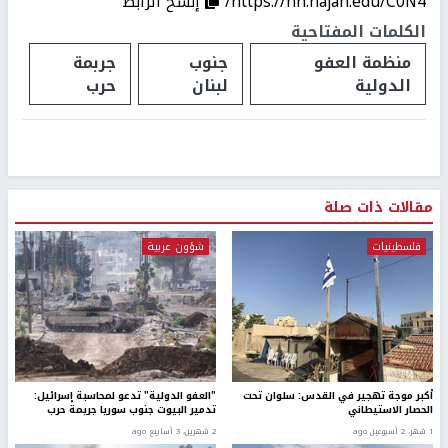
https://nn.najah.edu/C0N4/
إنسخ الرابط
الكلمات المفتاحية
منظمة العفو
جنوب
جربمة
الدولية
لبنان
حرب
مقالات ذات صلة
فلسطينيات
شؤون عربية
أكبر موجة تهجير في القدس: سلوان تحت
"العفو الدولية" تدعو لمحاسبة إسرائيل:
الحصار الاستيطاني
تدمير البيوت جنوب سوريا جريمة حرب
1 شهر، 2 أسبوعين ago
2 شهرين، 3 أسابيع ago