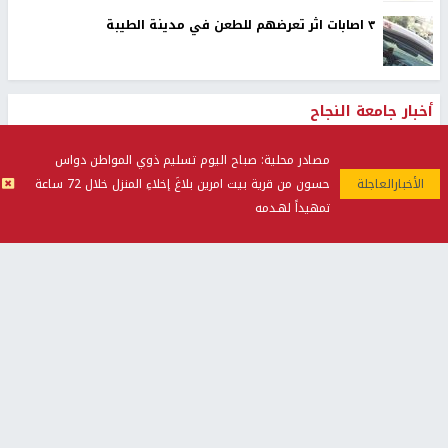
٣ اصابات اثر تعرضهم للطعن في مدينة الطيبة
أخبار جامعة النجاح
مصادر محلية: صباح اليوم تسليم ذوي المواطن دواس
حسون من قرية بيت امرين بلاغَ إخلاءِ المنزل خلال 72 ساعة
تمهيداً لهـدمه
طلبة مساق "مدخل للقانون
جامعة النجاح الوطنية تستضيف
الاجتماعي والتشريعات
منافسات بطولة الراحل مفيد
الاجتماعية"يزورون مركز حماية
اسماعيل لكرة اليد للناشئين
الأسرة
منذ 48 دقيقة
منذ 5 ثواني