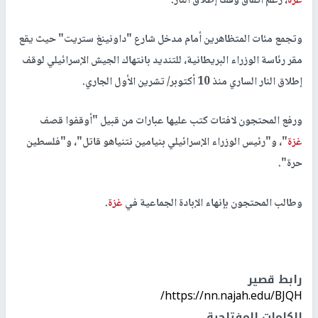
غزة
، رغم اتفاق وقف إطلاق النار.
وتجمع مئات المتظاهرين أمام مدخل شارع "داونينغ ستريت" حيث يقع
مقر رئاسة الوزراء البريطانية، للتنديد بانتهاك الجيش الإسرائيلي لوقف
إطلاق النار الساري منذ 10 أكتوبر/ تشرين الأول الجاري.
ورفع المحتجون لافتات كتب عليها عبارات من قبيل "أوقفوا قصف
غزة
"، و"رئيس الوزراء الإسرائيلي بنيامين نتنياهو قاتل"، و"فلسطين
حرة".
وطالب المحتجون بإنهاء الإبادة الجماعية في
غزة
.
رابط قصير
https://nn.najah.edu/BJQH/
الكلمات المفتاحية