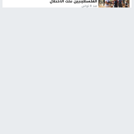
الفلسطينيين تحت الاحتلال
منذ 8 ثواني
تقارير
شهداء بينهم أطفال في غزة.. والاحتلال يصعّد
غاراته ويمنح السكان دقائق للإخلاء
منذ 11 ثانية
تقارير
الإعلام العبري: "معركة مضيق هرمز تستهدف تثبيت
رواية سياسية"
منذ 9 ثواني
تقارير
تصريحات خاصة
تصريحات خاصة
تصريحات خاصة
غازي حمد للشرق: الاتفاق حصيلة
مدير مستشفى النجاح: : نقل
مفاوضات طويلة استمرت ستة
أجهزة غسيل الكلى دون تجهيزات