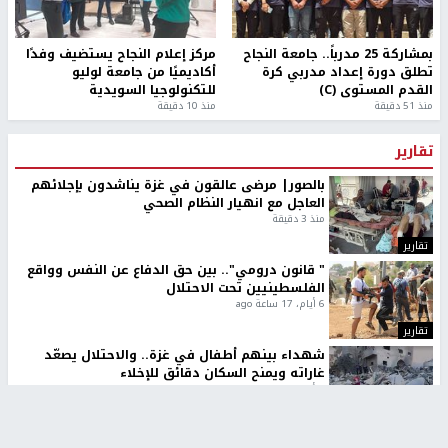
بمشاركة 25 مدرباً.. جامعة النجاح
مركز إعلام النجاح يستضيف وفدًا
تطلق دورة إعداد مدربي كرة
أكاديميًا من جامعة لوليو
القدم المستوى (C)
للتكنولوجيا السويدية
منذ 51 دقيقة
منذ 10 دقيقة
تقارير
بالصور| مرضى عالقون في غزة يناشدون بإجلائهم
العاجل مع انهيار النظام الصحي
منذ 3 دقيقة
تقارير
" قانون درومي".. بين حق الدفاع عن النفس وواقع
الفلسطينيين تحت الاحتلال
6 أيام، 17 ساعة ago
تقارير
شهداء بينهم أطفال في غزة.. والاحتلال يصعّد
غاراته ويمنح السكان دقائق للإخلاء
2 أسبوعين ago
تقارير