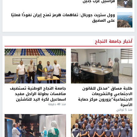
فراسين غرب جنين
وول ستريت جورنال: تفاهمات هرمز تمنح إيران نفوذًا فعليًا
على المضيق
أخبار جامعة النجاح
طلبة مساق "مدخل للقانون
جامعة النجاح الوطنية تستضيف
الاجتماعي والتشريعات
منافسات بطولة الراحل مفيد
الاجتماعية"يزورون مركز حماية
اسماعيل لكرة اليد للناشئين
الأسرة
منذ 48 دقيقة
منذ 5 ثواني