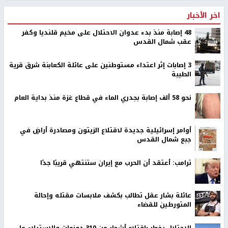
اخر الأخبار
48 إصابة منذ بدء عدوان الاحتلال على مخيم قلنديا وكفر
عقب شمال القدس
‏3 إصابات إثر اعتداء مستوطنين على عائلة الكعابنة شرق قرية
الطيبة
نحو 58 ألف إصابة بجدري الماء في قطاع غزة منذ بداية العام
أوامر إسرائيلية جديدة لاقتلاع الزيتون ومصادرة أراضٍ في
جبع شمال القدس
ترامب: أعتقد أن الحرب مع إيران ستنتهي قريبًا جدًا
عائلة بشار عقل تطالب بكشف ملابسات مقتله وإحالة
المتورطين للقضاء
الاحتلال يخطر باقتلاع أشجار من 310 دونمات والاستيلاء على