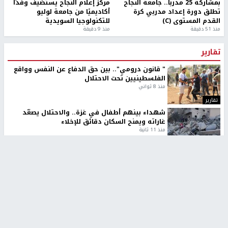
بمشاركة 25 مدرباً.. جامعة النجاح
مركز إعلام النجاح يستضيف وفدًا
تطلق دورة إعداد مدربي كرة
أكاديميًا من جامعة لوليو
القدم المستوى (C)
للتكنولوجيا السويدية
منذ 51 دقيقة
منذ 9 دقيقة
تقارير
" قانون درومي".. بين حق الدفاع عن النفس وواقع
الفلسطينيين تحت الاحتلال
منذ 8 ثواني
تقارير
شهداء بينهم أطفال في غزة.. والاحتلال يصعّد
غاراته ويمنح السكان دقائق للإخلاء
منذ 11 ثانية
تقارير
الإعلام العبري: "معركة مضيق هرمز تستهدف تثبيت
رواية سياسية"
منذ 9 ثواني
تقارير
تصريحات خاصة