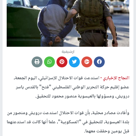
ارشيفية
النجاح الإخباري -
استدعت قوات الاحتلال الإسرائيلي، اليوم الجمعة،
عضو إقليم حركة التحرير الوطني الفلسطيني "فتح" بالقدس ياسر
درويش، ومسؤولها بالعيسوية منصور محمود للتحقيق.
وأفادت مصادر محلية، بأن قوات الاحتلال استدعت درويش ومنصور من
بلدة العيسوية، للتحقيق في "المسكوبية"، علما أنها كانت قد استدعتهما
قبل يومين وحققت معهما.