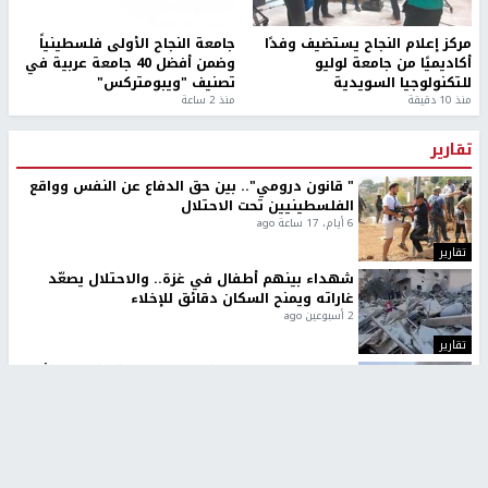
مركز إعلام النجاح يستضيف وفدًا
جامعة النجاح الأولى فلسطينياً
أكاديميًا من جامعة لوليو
وضمن أفضل 40 جامعة عربية في
للتكنولوجيا السويدية
تصنيف "ويبومتركس"
منذ 10 دقيقة
منذ 2 ساعة
تقارير
" قانون درومي".. بين حق الدفاع عن النفس وواقع
الفلسطينيين تحت الاحتلال
6 أيام، 17 ساعة ago
تقارير
شهداء بينهم أطفال في غزة.. والاحتلال يصعّد
غاراته ويمنح السكان دقائق للإخلاء
2 أسبوعين ago
تقارير
الإعلام العبري: "معركة مضيق هرمز تستهدف تثبيت
رواية سياسية"
2 أسبوعين، 4 أيام ago
تقارير