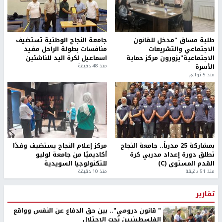
طلبة مساق "مدخل للقانون
جامعة النجاح الوطنية تستضيف
الاجتماعي والتشريعات
منافسات بطولة الراحل مفيد
الاجتماعية"يزورون مركز حماية
اسماعيل لكرة اليد للناشئين
الأسرة
منذ 48 دقيقة
منذ 5 ثواني
بمشاركة 25 مدرباً.. جامعة النجاح
مركز إعلام النجاح يستضيف وفدًا
تطلق دورة إعداد مدربي كرة
أكاديميًا من جامعة لوليو
القدم المستوى (C)
للتكنولوجيا السويدية
منذ 51 دقيقة
منذ 10 دقيقة
تقارير
" قانون درومي".. بين حق الدفاع عن النفس وواقع
الفلسطينيين تحت الاحتلال