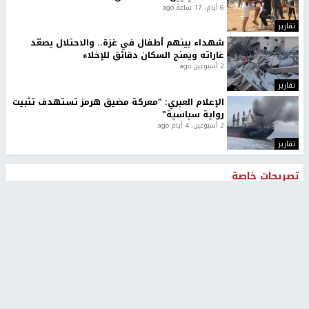
6 أيام، 17 ساعة ago
تقارير
شهداء بينهم أطفال في غزة.. والاحتلال يصعّد
غاراته ويمنح السكان دقائق للإخلاء
2 أسبوعين ago
تقارير
الإعلام العبري: "معركة مضيق هرمز تستهدف تثبيت
رواية سياسية"
2 أسبوعين، 4 أيام ago
تقارير
تصريحات خاصة
تصريحات خاصة
تصريحات خاصة
غازي حمد للشرق: الاتفاق حصيلة
مدير مستشفى النجاح: : نقل
مفاوضات طويلة استمرت ستة
أجهزة غسيل الكلى دون تجهيزات
شهور
متكاملة خطر على المرضى