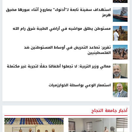
استهداف سفينة تابعة لـ"أدنوك" بصاروخ أثناء عبورها مضيق
هرمز
مستوطن يطلق مواشيه في أراضي الطيبة شرق رام الله
تقرير: تصاعد التحريض في أوساط المستوطنين ضد
الفلسطينيين
معالي وزير التربية: لا تجعلوا أطفالنا حقلًا لتجربة غير مكتملة
استعمار الوعي بواسطة الخوارزميات
أخبار جامعة النجاح