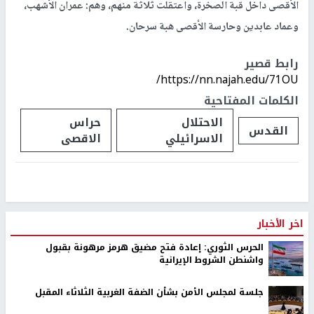
الأقصى داخل قبة الصخرة، واعتقلت ثلاثة منهم، وهم: عمران الأشهب،
وعماد عابدين وحارسة الأقصى هبة سرحان.
رابط قصير
https://nn.najah.edu/71OU/
الكلمات المفتاحية
الاحتلال
حراس
القدس
الاسرائيلي
الاقصى
اخر الأخبار
الحرس الثوري: إعادة فتح مضيق هرمز مرهونة بقبول
واشنطن الشروط الإيرانية
جلسة لمجلس الأمن بشأن الضفة الغربية الثلاثاء المقبل