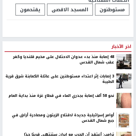
الكلمات المفتاحية
مستوطنون
المسجد الاقصى
يقتحمون
اخر الأخبار
48 إصابة منذ بدء عدوان الاحتلال على مخيم قلنديا وكفر
عقب شمال القدس
‏3 إصابات إثر اعتداء مستوطنين على عائلة الكعابنة شرق قرية
الطيبة
نحو 58 ألف إصابة بجدري الماء في قطاع غزة منذ بداية العام
أوامر إسرائيلية جديدة لاقتلاع الزيتون ومصادرة أراضٍ في
جبع شمال القدس
ترامب: أعتقد أن الحرب مع إيران ستنتهي قريبًا جدًا