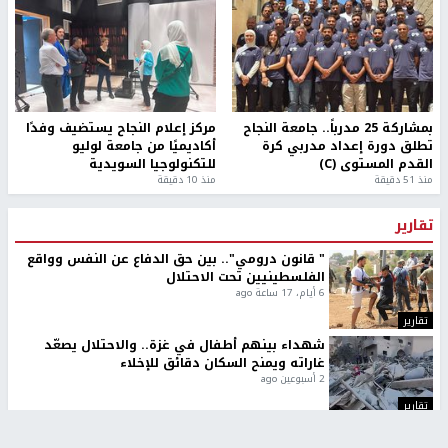
بمشاركة 25 مدرباً.. جامعة النجاح
مركز إعلام النجاح يستضيف وفدًا
تطلق دورة إعداد مدربي كرة
أكاديميًا من جامعة لوليو
القدم المستوى (C)
للتكنولوجيا السويدية
منذ 51 دقيقة
منذ 10 دقيقة
تقارير
" قانون درومي".. بين حق الدفاع عن النفس وواقع
الفلسطينيين تحت الاحتلال
6 أيام، 17 ساعة ago
تقارير
شهداء بينهم أطفال في غزة.. والاحتلال يصعّد
غاراته ويمنح السكان دقائق للإخلاء
2 أسبوعين ago
تقارير
الإعلام العبري: "معركة مضيق هرمز تستهدف تثبيت
رواية سياسية"