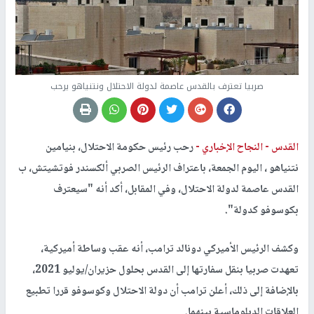
صربيا تعترف بالقدس عاصمة لدولة الاحتلال ونتنياهو يرحب
القدس -
النجاح الإخباري -
رحب رئيس حكومة الاحتلال، بنيامين
نتنياهو ، اليوم الجمعة، باعتراف الرئيس الصربي ألكسندر فوتشيتش، ب
القدس عاصمة لدولة الاحتلال، وفي المقابل، أكد أنه "سيعترف
بكوسوفو كدولة".
وكشف الرئيس الأميركي دونالد ترامب، أنه عقب وساطة أميركية،
تعهدت صربيا بنقل سفارتها إلى القدس بحلول حزيران/يوليو 2021،
بالإضافة إلى ذلك، أعلن ترامب أن دولة الاحتلال وكوسوفو قررا تطبيع
العلاقات الدبلوماسية بينهما.