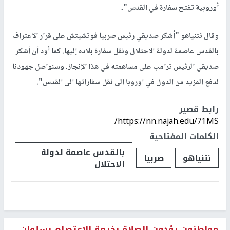
أوروبية تفتح سفارة في القدس".
وقال نتنياهو "أشكر صديقي رئيس صربيا فوتشيتش على قرار الاعتراف
بالقدس عاصمة لدولة الاحتلال ونقل سفارة بلاده إليها. كما أود أن أشكر
صديقي الرئيس ترامب على مساهمته في هذا الإنجاز. وسنواصل جهودنا
لدفع المزيد من الدول في اوروبا الى نقل سفاراتها الى القدس".
رابط قصير
https://nn.najah.edu/71MS/
الكلمات المفتاحية
بالقدس عاصمة لدولة
نتنياهو
صربيا
الاحتلال
مواطنون يؤدون الصلاة بخيمة الاعتصام بسلوان