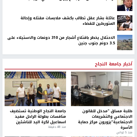
عائلة بشار عقل تطالب بكشف ملابسات مقتله وإحالة
المتورطين للقضاء
الاحتلال يخطر باقتلاع أشجار من 310 دونمات والاستيلاء على
3.5 دونم جنوب جنين
أخبار جامعة النجاح
طلبة مساق "مدخل للقانون
جامعة النجاح الوطنية تستضيف
الاجتماعي والتشريعات
منافسات بطولة الراحل مفيد
الاجتماعية"يزورون مركز حماية
اسماعيل لكرة اليد للناشئين
الأسرة
منذ 48 دقيقة
منذ 5 ثواني