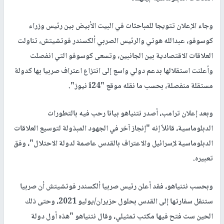
وجاء الإعلان تتويجا للمباحثات في البيت الأبيض بين رئيس وزراء
كوسوفو، عبدالله هوتي والرئيس الصربي ألكسندر فوتشيتش، تناولت
العلاقات الاقتصادية بين الجانبين، وتسعى كوسوفو التي انفصلت
وأعلنت استقلالها بدعم دولي واسع إلى انتزاع اعتراف صربيا بها كدولة
مستقلة منفصلة، بحسب ما نقله موقع "i24 نيوز".
وبعد إعلان ترامب، أصدر نتنياهو بيانا رحب فيه بالتطورات
الدبلوماسية، قائلاً إنه "إنجاز آخر في الجهود المبذولة لتوسيع العلاقات
الدبلوماسية لإسرائيل والاعتراف بالقدس عاصمة لدولة الاحتلال"، وفق
تعبيره.
وبحسب نتنياهو، فقد أعلن رئيس صربيا ألكسندر فوتشيتش أن صربيا
ستنقل سفارتها إلى القدس بحلول حزيران/يوليو 2021، وحتى ذلك
الحين ست فتح فيها مكتب تمثيلي، وقال نتنياهو "هذه أول دولة