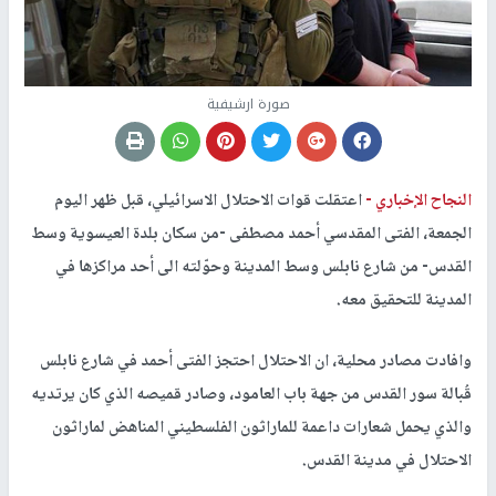
صورة ارشيفية
النجاح الإخباري -
اعتقلت قوات الاحتلال الاسرائيلي، قبل ظهر اليوم
الجمعة، الفتى المقدسي أحمد مصطفى -من سكان بلدة العيسوية وسط
القدس- من شارع نابلس وسط المدينة وحوّلته الى أحد مراكزها في
المدينة للتحقيق معه.
وافادت مصادر محلية، ان الاحتلال احتجز الفتى أحمد في شارع نابلس
قُبالة سور القدس من جهة باب العامود، وصادر قميصه الذي كان يرتديه
والذي يحمل شعارات داعمة للماراثون الفلسطيني المناهض لماراثون
الاحتلال في مدينة القدس.