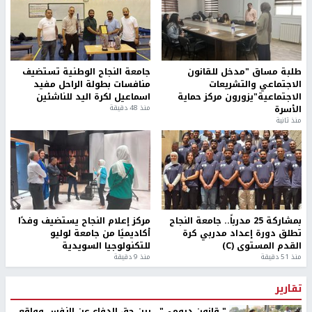
طلبة مساق "مدخل للقانون
جامعة النجاح الوطنية تستضيف
الاجتماعي والتشريعات
منافسات بطولة الراحل مفيد
الاجتماعية"يزورون مركز حماية
اسماعيل لكرة اليد للناشئين
الأسرة
منذ 48 دقيقة
منذ ثانية
بمشاركة 25 مدرباً.. جامعة النجاح
مركز إعلام النجاح يستضيف وفدًا
تطلق دورة إعداد مدربي كرة
أكاديميًا من جامعة لوليو
القدم المستوى (C)
للتكنولوجيا السويدية
منذ 51 دقيقة
منذ 9 دقيقة
تقارير
" قانون درومي".. بين حق الدفاع عن النفس وواقع