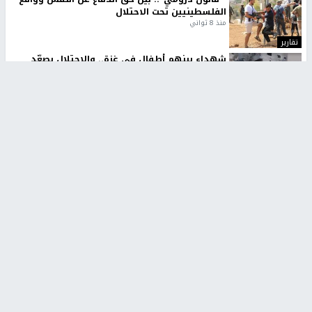
الفلسطينيين تحت الاحتلال
منذ 8 ثواني
تقارير
شهداء بينهم أطفال في غزة.. والاحتلال يصعّد
غاراته ويمنح السكان دقائق للإخلاء
منذ 11 ثانية
تقارير
الإعلام العبري: "معركة مضيق هرمز تستهدف تثبيت
رواية سياسية"
منذ 9 ثواني
تقارير
تصريحات خاصة
تصريحات خاصة
تصريحات خاصة
غازي حمد للشرق: الاتفاق حصيلة
مدير مستشفى النجاح: : نقل