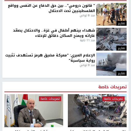
" قانون درومي".. بين حق الدفاع عن النفس وواقع
الفلسطينيين تحت الاحتلال
منذ 8 ثواني
تقارير
شهداء بينهم أطفال في غزة.. والاحتلال يصعّد
غاراته ويمنح السكان دقائق للإخلاء
منذ 11 ثانية
تقارير
الإعلام العبري: "معركة مضيق هرمز تستهدف تثبيت
رواية سياسية"
منذ 9 ثواني
تقارير
تصريحات خاصة
تصريحات خاصة
تصريحات خاصة