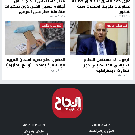
غازي حمد للشرق: الاتفاق حصيلة
مدير مستشفى النجاح: : نقل
مفاوضات طويلة استمرت ستة
أجهزة غسيل الكلى دون تجهيزات
شهور
متكاملة خطر على المرضى
منذ 12 ثانية
منذ 2 ساعة
تصريحات خاصة
تصريحات خاصة
الرجوب: لا مستقبل للنظام
الخضور: نجاح تجربة امتحان التربية
السياسي الفلسطيني دون
الإسلامية يمهد للتوسع إلكترونيًا
انتخابات ديمقراطية
1 شهر ago
منذ ساعة
فلسطينيات
فلسطينيو 48
شؤون إسرائيلية
عربي ودولي