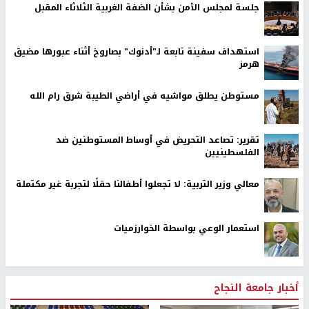
جلسة لمجلس الأمن بشأن الضفة الغربية الثلاثاء المقبل
استهداف سفينة تابعة لـ"أدنوك" بصاروخ أثناء عبورها مضيق
هرمز
مستوطن يطلق مواشيه في أراضي الطيبة شرق رام الله
تقرير: تصاعد التحريض في أوساط المستوطنين ضد
الفلسطينيين
معالي وزير التربية: لا تجعلوا أطفالنا حقلًا لتجربة غير مكتملة
استعمار الوعي بواسطة الخوارزميات
أخبار جامعة النجاح