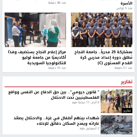
الأسرة
منذ 48 دقيقة
منذ 5 ثواني
بمشاركة 25 مدرباً.. جامعة النجاح
مركز إعلام النجاح يستضيف وفدًا
تطلق دورة إعداد مدربي كرة
أكاديميًا من جامعة لوليو
القدم المستوى (C)
للتكنولوجيا السويدية
منذ 51 دقيقة
منذ 10 دقيقة
تقارير
" قانون درومي".. بين حق الدفاع عن النفس وواقع
الفلسطينيين تحت الاحتلال
6 أيام، 17 ساعة ago
تقارير
شهداء بينهم أطفال في غزة.. والاحتلال يصعّد
غاراته ويمنح السكان دقائق للإخلاء
2 أسبوعين ago
تقارير