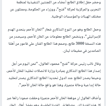
وحضر حفل إطلاق الطابع أعضاء من اللجنتين التنفيذية لمنظمة
التحرير، والمركزية لحركة "فتح"، ووزراء من الحكومة، وممثلون عن
مختلف الهيئات والمؤسسات الوطنية.
وحمل الطابع وهو من النوع التذكاري شعار "الخان الأحمر يتحدى الهدم
الإسرائيلي"، ويتضمن الطابع معلومات عن الخان الأحمر، وسيصدر من
هذه النسخة 3000 طابع، وصمم هذا الطابع الفنان علي فاعور من أهلنا
الصامدين في مخيمات لبنان.
وقال نائب رئيس حركة "فتح" محمود العالول، "نحن اليوم من أجل
إصدار هذا الطابع التذكاري بمبادرة وزارة الاتصالات تخليدا للخان الأحمر،
وحينما يصدر الطابع عند الدول تحديدا الطابع التذكاري يصدر لتخليد
حالة إبداعية وحالة متميزة، وهذا هو واقع حالة الخان الأحمر".
وأضاف العالول ان موقعة الخان الأحمر متميزة وحققت صمودا رائعا عبر
كل هذه الفترة التي عشناها في الفترة الماضية، وهو بفضل أهالي الخان