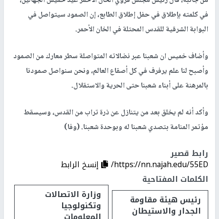
من جانبه، قال رئيس مجلس قروي الخان الأحمر عيد خميس الجهالين،
في كلمته بإطلاق في حفل إطلاق الطابع، إن الصمود سيتواصل في
البوابة الشرقية للقدس المحتلة في الخان الأحمر.
وأضاف خميس ان شعبنا عبر نضالاته المتواصلة سطر معارك من الصمود
وأصبح لنا علم يرفرف في كل أصقاع العالم، ونحن سنواصل صمودنا
بالمرهنة على أبناء شعبنا حتى الحرية والاستقلال.
وأكد أنه لم يخلق بعد من يتنازل عن ذرة تراب من القدس، وسيسقط
مؤتمر المنامة بتصدي شعبنا له وبوحدة شعبنا. (وفا)
رابط قصير
https://nn.najah.edu/55ED/
إنسخ الرابط
الكلمات المفتاحية
وزارة الاتصالات
رئيس هيئة مقاومة
وتكنولوجيا
الجدار والاستيطان
المعلومات