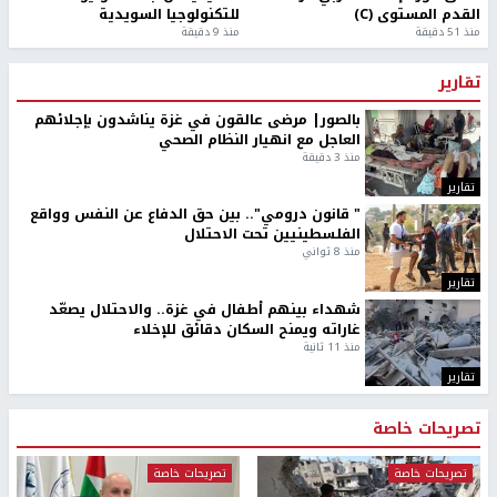
القدم المستوى (C)
للتكنولوجيا السويدية
منذ 51 دقيقة
منذ 9 دقيقة
تقارير
بالصور| مرضى عالقون في غزة يناشدون بإجلائهم
العاجل مع انهيار النظام الصحي
منذ 3 دقيقة
تقارير
" قانون درومي".. بين حق الدفاع عن النفس وواقع
الفلسطينيين تحت الاحتلال
منذ 8 ثواني
تقارير
شهداء بينهم أطفال في غزة.. والاحتلال يصعّد
غاراته ويمنح السكان دقائق للإخلاء
منذ 11 ثانية
تقارير
تصريحات خاصة
تصريحات خاصة
تصريحات خاصة