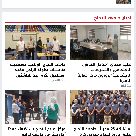
أخبار جامعة النجاح
طلبة مساق "مدخل للقانون
جامعة النجاح الوطنية تستضيف
الاجتماعي والتشريعات
منافسات بطولة الراحل مفيد
الاجتماعية"يزورون مركز حماية
اسماعيل لكرة اليد للناشئين
الأسرة
منذ 48 دقيقة
منذ ثانية
بمشاركة 25 مدرباً.. جامعة النجاح
مركز إعلام النجاح يستضيف وفدًا
تطلق دورة إعداد مدربي كرة
أكاديميًا من جامعة لوليو