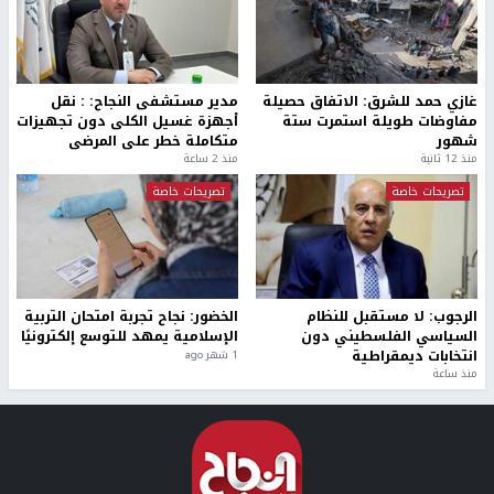
غازي حمد للشرق: الاتفاق حصيلة
مدير مستشفى النجاح: : نقل
مفاوضات طويلة استمرت ستة
أجهزة غسيل الكلى دون تجهيزات
شهور
متكاملة خطر على المرضى
منذ 12 ثانية
منذ 2 ساعة
تصريحات خاصة
تصريحات خاصة
الرجوب: لا مستقبل للنظام
الخضور: نجاح تجربة امتحان التربية
السياسي الفلسطيني دون
الإسلامية يمهد للتوسع إلكترونيًا
انتخابات ديمقراطية
1 شهر ago
منذ ساعة