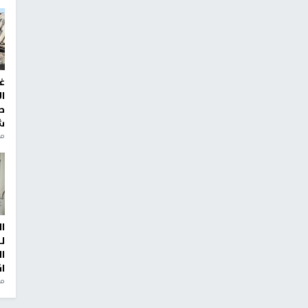
غ
ا
ط
ش
منذ 2
ا
ل
ا
ا
من