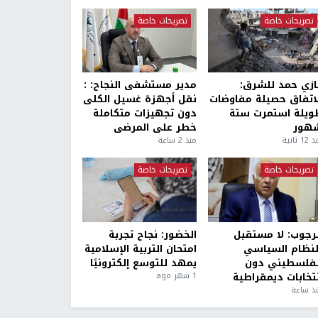
تصريحات خاصة
تصريحات خاصة
ازي حمد للشرق:
مدير مستشفى النجاح: :
لاتفاق حصيلة مفاوضات
نقل أجهزة غسيل الكلى
ويلة استمرت ستة
دون تجهيزات متكاملة
هور
خطر على المرضى
1 ثانية
منذ 2 ساعة
تصريحات خاصة
تصريحات خاصة
لرجوب: لا مستقبل
الخضور: نجاح تجربة
لنظام السياسي
امتحان التربية الإسلامية
لفلسطيني دون
يمهد للتوسع إلكترونيًا
نتخابات ديمقراطية
1 شهر ago
ذ ساعة