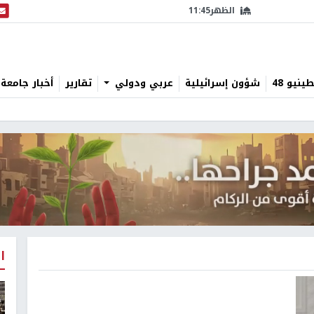
الظهر
11:45
البث
نيو 48
شؤون إسرائيلية
عربي ودولي
تقارير
أخبار جامعة 
ا