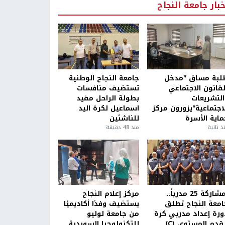
خبار جامعة النجاح
لبة مساق "مدخل
جامعة النجاح الوطنية
لقانون الاجتماعي
تستضيف منافسات
التشريعات
بطولة الراحل مفيد
لاجتماعية"يزورون مركز
اسماعيل لكرة اليد
ماية الأسرة
للناشئين
ذ ثانية
منذ 48 دقيقة
بمشاركة 25 مدرباً..
مركز إعلام النجاح
امعة النجاح تطلق
يستضيف وفدًا أكاديميًا
ورة إعداد مدربي كرة
من جامعة لوليو
قدم المستوى (C)
للتكنولوجيا السويدية