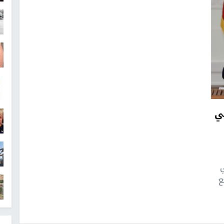
ي
ي
ع