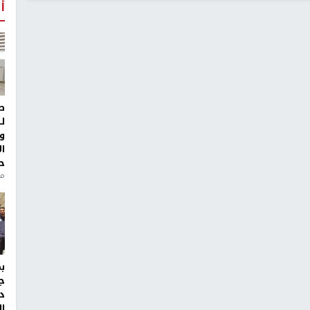
أ
ط
ل
و
ا
ح
من
ج
د
ال