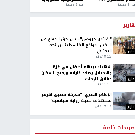
5 دقيقة
منذ 9 دقيقة
قارير
" قانون درومي".. بين حق الدفاع عن
النفس وواقع الفلسطينيين تحت
الاحتلال
قارير
منذ 8 ثواني
شهداء بينهم أطفال في غزة..
والاحتلال يصعّد غاراته ويمنح السكان
دقائق للإخلاء
قارير
منذ 11 ثانية
الإعلام العبري: "معركة مضيق هرمز
تستهدف تثبيت رواية سياسية"
منذ 9 ثواني
قارير
صريحات خاصة