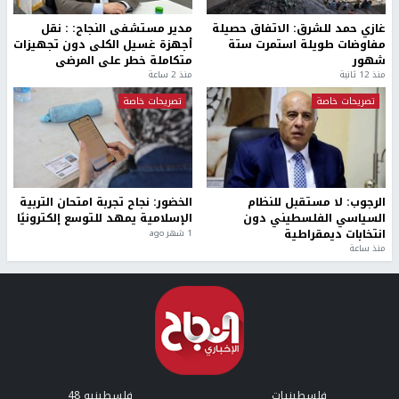
غازي حمد للشرق: الاتفاق حصيلة
مدير مستشفى النجاح: : نقل
مفاوضات طويلة استمرت ستة
أجهزة غسيل الكلى دون تجهيزات
شهور
متكاملة خطر على المرضى
منذ 12 ثانية
منذ 2 ساعة
تصريحات خاصة
تصريحات خاصة
الرجوب: لا مستقبل للنظام
الخضور: نجاح تجربة امتحان التربية
السياسي الفلسطيني دون
الإسلامية يمهد للتوسع إلكترونيًا
انتخابات ديمقراطية
1 شهر ago
منذ ساعة
فلسطينيات
فلسطينيو 48