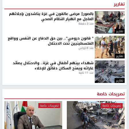
تقارير
بالصور| مرضى عالقون في غزة يناشدون بإجلائهم
العاجل مع انهيار النظام الصحي
منذ 3 دقيقة
تقارير
" قانون درومي".. بين حق الدفاع عن النفس وواقع
الفلسطينيين تحت الاحتلال
منذ 8 ثواني
تقارير
شهداء بينهم أطفال في غزة.. والاحتلال يصعّد
غاراته ويمنح السكان دقائق للإخلاء
منذ 11 ثانية
تقارير
تصريحات خاصة
تصريحات خاصة
تصريحات خاصة