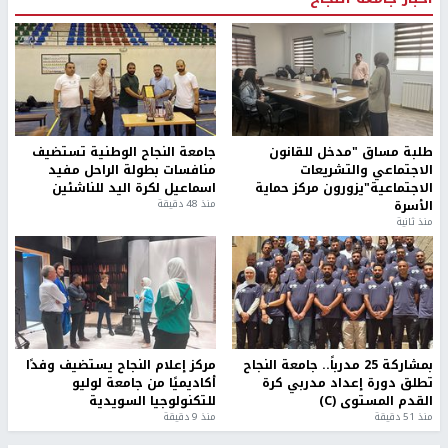
طلبة مساق "مدخل للقانون
جامعة النجاح الوطنية تستضيف
الاجتماعي والتشريعات
منافسات بطولة الراحل مفيد
الاجتماعية"يزورون مركز حماية
اسماعيل لكرة اليد للناشئين
الأسرة
منذ 48 دقيقة
منذ ثانية
بمشاركة 25 مدرباً.. جامعة النجاح
مركز إعلام النجاح يستضيف وفدًا
تطلق دورة إعداد مدربي كرة
أكاديميًا من جامعة لوليو
القدم المستوى (C)
للتكنولوجيا السويدية
منذ 51 دقيقة
منذ 9 دقيقة