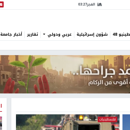
الفجر
03:27
البث
نيو 48
شؤون إسرائيلية
عربي ودولي
تقارير
أخبار جامعة 
ا
فلسطينيات