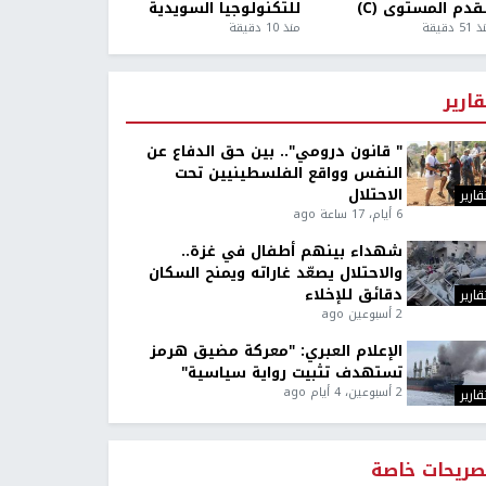
قدم المستوى (C)
للتكنولوجيا السويدية
5 دقيقة
منذ 10 دقيقة
قارير
" قانون درومي".. بين حق الدفاع عن
النفس وواقع الفلسطينيين تحت
الاحتلال
قارير
6 أيام، 17 ساعة ago
شهداء بينهم أطفال في غزة..
والاحتلال يصعّد غاراته ويمنح السكان
دقائق للإخلاء
قارير
2 أسبوعين ago
الإعلام العبري: "معركة مضيق هرمز
تستهدف تثبيت رواية سياسية"
2 أسبوعين، 4 أيام ago
قارير
صريحات خاصة