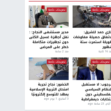
تصريحات خاصة
تصريحات خاصة
ازي حمد للشرق:
مدير مستشفى النجاح: :
لاتفاق حصيلة مفاوضات
نقل أجهزة غسيل الكلى
ويلة استمرت ستة
دون تجهيزات متكاملة
هور
خطر على المرضى
1 ثانية
منذ 2 ساعة
تصريحات خاصة
تصريحات خاصة
لرجوب: لا مستقبل
الخضور: نجاح تجربة
لنظام السياسي
امتحان التربية الإسلامية
لفلسطيني دون
يمهد للتوسع إلكترونيًا
نتخابات ديمقراطية
3 أسابيع، 1 يوم ago