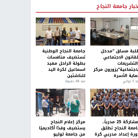
خبار جامعة النجاح
لبة مساق "مدخل
جامعة النجاح الوطنية
لقانون الاجتماعي
تستضيف منافسات
التشريعات
بطولة الراحل مفيد
لاجتماعية"يزورون مركز
اسماعيل لكرة اليد
ماية الأسرة
للناشئين
5 ثواني
منذ 48 دقيقة
بمشاركة 25 مدرباً..
مركز إعلام النجاح
امعة النجاح تطلق
يستضيف وفدًا أكاديميًا
ورة إعداد مدربي كرة
من جامعة لوليو