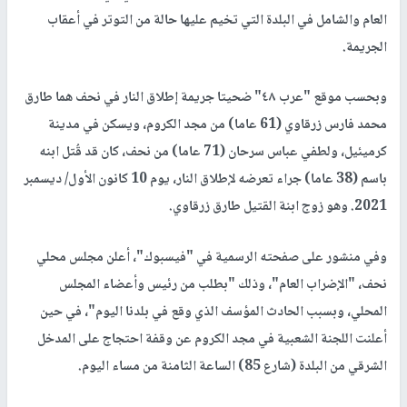
العام والشامل في البلدة التي تخيم عليها حالة من التوتر في أعقاب
الجريمة.
وبحسب موقع "عرب ٤٨" ضحيتا جريمة إطلاق النار في نحف هما طارق
محمد فارس زرقاوي (61 عاما) من مجد الكروم، ويسكن في مدينة
كرميئيل، ولطفي عباس سرحان (71 عاما) من نحف، كان قد قُتل ابنه
باسم (38 عاما) جراء تعرضه لإطلاق النار، يوم 10 كانون الأول/ ديسمبر
2021. وهو زوج ابنة القتيل طارق زرقاوي.
وفي منشور على صفحته الرسمية في "فيسبوك"، أعلن مجلس محلي
نحف، "الإضراب العام"، وذلك "بطلب من رئيس وأعضاء المجلس
المحلي، وبسبب الحادث المؤسف الذي وقع في بلدنا اليوم"، في حين
أعلنت اللجنة الشعبية في مجد الكروم عن وقفة احتجاج على المدخل
الشرقي من البلدة (شارع 85) الساعة الثامنة من مساء اليوم.