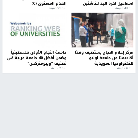
اسماعيل لكرة اليد للناشئين
القدم المستوى (C)
منذ 48 دقيقة
منذ 51 دقيقة
مركز إعلام النجاح يستضيف وفدًا
جامعة النجاح الأولى فلسطينياً
أكاديميًا من جامعة لوليو
وضمن أفضل 40 جامعة عربية في
للتكنولوجيا السويدية
تصنيف "ويبومتركس"
منذ 9 دقيقة
منذ 2 ساعة
تقارير
" قانون درومي".. بين حق الدفاع عن النفس وواقع
الفلسطينيين تحت الاحتلال
منذ 8 ثواني
تقارير
شهداء بينهم أطفال في غزة.. والاحتلال يصعّد
غاراته ويمنح السكان دقائق للإخلاء
منذ 11 ثانية
تقارير