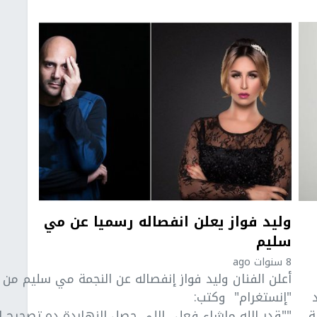
وليد فواز يعلن انفصاله رسميا عن مي
سليم
8 سنوات ago
أعلن الفنان وليد فواز إنفصاله عن النجمة مي سليم من
"إنستغرام" وكتب:
ة
""قدر الله ماشاء فعل ..اللي حصل النهاردة ده تصحيح 