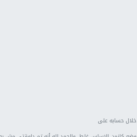
 خلال حسابه على
لوضع كانمن الاساس غلط، والحمد لله أنه تم دلوقتي مش بع