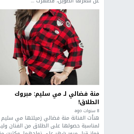
عن شعرها الطويل، فظهرت ...
منة فضالي لـ مي سليم: مبروك
الطلاق!
8 سنوات ago
هنأت الفنانة منة فضالي زميلتها مي سليم
لمناسبة حصولها على الطلاق من الفنان وليد
فواز قبل مرور شهر على زواجهما. وكتبت من