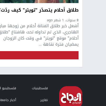
طلاق أحلام يتصدّر "تويتر" كيف ردّت؟
8 سنوات، 1 شهر ago
أشعل خبر طلاق الفنانة أحلام من زوجها مبار
الهاجري، الذي تم تداوله تحت هاشتاغ "طلاق
أحلام" موقع "تويتر" في وقت كان الزوجان
يمضيان فترة نقاهة ...
فلسطينيات
فلسطينيو 48
تقارير
أخبار جامعة 