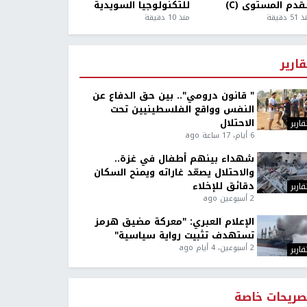
قدم المستوى (C)
للتكنولوجيا السويدية
5 دقيقة
منذ 10 دقيقة
قارير
" قانون درومي".. بين حق الدفاع عن
النفس وواقع الفلسطينيين تحت
الاحتلال
قارير
6 أيام، 17 ساعة ago
شهداء بينهم أطفال في غزة..
والاحتلال يصعّد غاراته ويمنح السكان
دقائق للإخلاء
قارير
2 أسبوعين ago
الإعلام العبري: "معركة مضيق هرمز
تستهدف تثبيت رواية سياسية"
2 أسبوعين، 4 أيام ago
قارير
صريحات خاصة