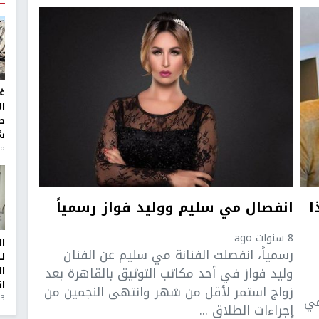
غ
ا
ط
ش
منذ 6
ا
انفصال مي سليم ووليد فواز رسمياً
8 سنوات ago
ا
رسمياً، انفصلت الفنانة مي سليم عن الفنان
ل
وليد فواز في أحد مكاتب التوثيق بالقاهرة بعد
ا
ا
زواج استمر لأقل من شهر وانتهى النجمين من
مي
3 أيام، 23 ساعة ago
إجراءات الطلاق ...