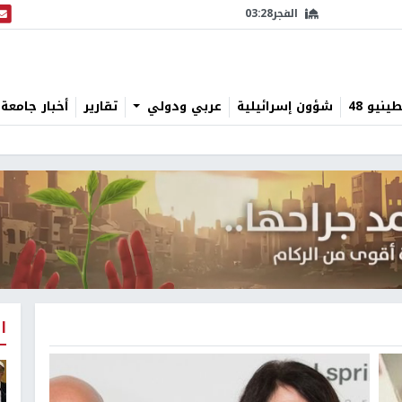
الفجر
03:28
البث
نيو 48
شؤون إسرائيلية
عربي ودولي
تقارير
أخبار جامعة 
ا