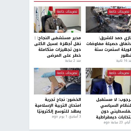
تصريحات خاصة
تصريحات خاصة
ازي حمد للشرق:
مدير مستشفى النجاح: :
لاتفاق حصيلة مفاوضات
نقل أجهزة غسيل الكلى
ويلة استمرت ستة
دون تجهيزات متكاملة
هور
خطر على المرضى
1 ثانية
منذ 2 ساعة
تصريحات خاصة
تصريحات خاصة
لرجوب: لا مستقبل
الخضور: نجاح تجربة
لنظام السياسي
امتحان التربية الإسلامية
لفلسطيني دون
يمهد للتوسع إلكترونيًا
نتخابات ديمقراطية
3 أسابيع، 1 يوم ago