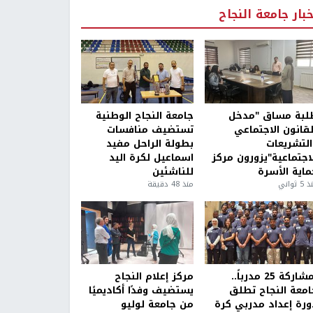
خبار جامعة النجاح
لبة مساق "مدخل
جامعة النجاح الوطنية
لقانون الاجتماعي
تستضيف منافسات
التشريعات
بطولة الراحل مفيد
لاجتماعية"يزورون مركز
اسماعيل لكرة اليد
ماية الأسرة
للناشئين
5 ثواني
منذ 48 دقيقة
بمشاركة 25 مدرباً..
مركز إعلام النجاح
امعة النجاح تطلق
يستضيف وفدًا أكاديميًا
ورة إعداد مدربي كرة
من جامعة لوليو