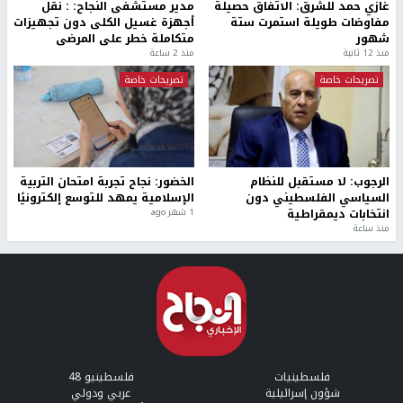
غازي حمد للشرق: الاتفاق حصيلة
مدير مستشفى النجاح: : نقل
مفاوضات طويلة استمرت ستة
أجهزة غسيل الكلى دون تجهيزات
شهور
متكاملة خطر على المرضى
منذ 12 ثانية
منذ 2 ساعة
تصريحات خاصة
تصريحات خاصة
الرجوب: لا مستقبل للنظام
الخضور: نجاح تجربة امتحان التربية
السياسي الفلسطيني دون
الإسلامية يمهد للتوسع إلكترونيًا
انتخابات ديمقراطية
1 شهر ago
منذ ساعة
فلسطينيات
فلسطينيو 48
شؤون إسرائيلية
عربي ودولي