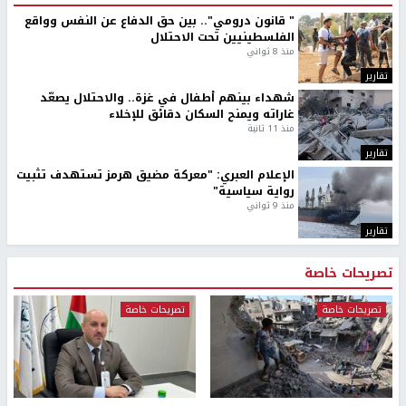
" قانون درومي".. بين حق الدفاع عن النفس وواقع
الفلسطينيين تحت الاحتلال
منذ 8 ثواني
تقارير
شهداء بينهم أطفال في غزة.. والاحتلال يصعّد
غاراته ويمنح السكان دقائق للإخلاء
منذ 11 ثانية
تقارير
الإعلام العبري: "معركة مضيق هرمز تستهدف تثبيت
رواية سياسية"
منذ 9 ثواني
تقارير
تصريحات خاصة
تصريحات خاصة
تصريحات خاصة