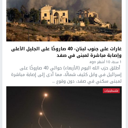
غارات على جنوب لبنان- 40 صاروخًا على الجليل الأعلى
وإصابة مباشرة لمبنى في صفد
1 سنة، 10 أشهر ago
أطلق حزب الله اليوم (الأربعاء) حوالي 40 صاروخًا على
إسرائيل في وابل كثيف شمالًا، مما أدى إلى إصابة مباشرة
لمبنى سكني في صفد، دون وقوع ...
فلسطينيات