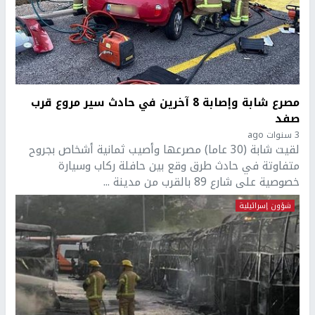
مصرع شابة وإصابة 8 آخرين في حادث سير مروع قرب
صفد
3 سنوات ago
لقيت شابة (30 عاما) مصرعها وأصيب ثمانية أشخاص بجروح
متفاوتة في حادث طرق وقع بين حافلة ركاب وسيارة
خصوصية على شارع 89 بالقرب من مدينة ...
شؤون إسرائيلية