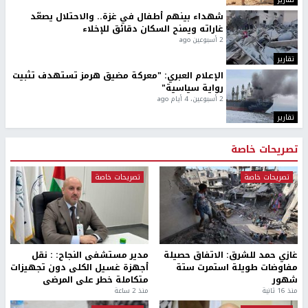
شهداء بينهم أطفال في غزة.. والاحتلال يصعّد
غاراته ويمنح السكان دقائق للإخلاء
2 أسبوعين ago
تقارير
الإعلام العبري: "معركة مضيق هرمز تستهدف تثبيت
رواية سياسية"
2 أسبوعين، 4 أيام ago
تقارير
تصريحات خاصة
تصريحات خاصة
تصريحات خاصة
غازي حمد للشرق: الاتفاق حصيلة
مدير مستشفى النجاح: : نقل
مفاوضات طويلة استمرت ستة
أجهزة غسيل الكلى دون تجهيزات
شهور
متكاملة خطر على المرضى
منذ 16 ثانية
منذ 2 ساعة