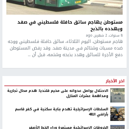
مستوطن يهاجم سائق حافلة فلسطيني في صفد
ويهدده بالذبح
8 سنوات، 2 شهرين ago
هاجم مستوطن، اليوم الثلاثاء، سائق حافلة فلسطيني ووجه
ضده مسبات وشتائم في مدينة صفد. وقد رفض المستوطن
دفع الأجرة للسائق وهدد بذبحه وشتمه، قبل أن ...
اخر الأخبار
الاحتلال يواصل عدوانه على مخيم قلنديا: هدم محال تجارية
ومداهمة عشرات المنازل
السلطات الإسرائيلية تهدم بناية سكنية في كفر قاسم
بأراضي الـ48
الخروقات الاسرائيلية مستمرة وراء الخط الأصفر