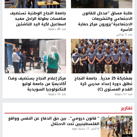
طلبة مساق "مدخل للقانون
جامعة النجاح الوطنية تستضيف
الاجتماعي والتشريعات
منافسات بطولة الراحل مفيد
الاجتماعية"يزورون مركز حماية
اسماعيل لكرة اليد للناشئين
الأسرة
منذ 48 دقيقة
منذ 5 ثواني
بمشاركة 25 مدرباً.. جامعة النجاح
مركز إعلام النجاح يستضيف وفدًا
تطلق دورة إعداد مدربي كرة
أكاديميًا من جامعة لوليو
القدم المستوى (C)
للتكنولوجيا السويدية
منذ 51 دقيقة
منذ 10 دقيقة
تقارير
" قانون درومي".. بين حق الدفاع عن النفس وواقع
الفلسطينيين تحت الاحتلال
6 أيام، 17 ساعة ago
تقارير