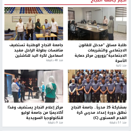
طلبة مساق "مدخل للقانون
جامعة النجاح الوطنية تستضيف
الاجتماعي والتشريعات
منافسات بطولة الراحل مفيد
الاجتماعية"يزورون مركز حماية
اسماعيل لكرة اليد للناشئين
الأسرة
منذ 48 دقيقة
منذ ثانية
بمشاركة 25 مدرباً.. جامعة النجاح
مركز إعلام النجاح يستضيف وفدًا
تطلق دورة إعداد مدربي كرة
أكاديميًا من جامعة لوليو
القدم المستوى (C)
للتكنولوجيا السويدية
منذ 51 دقيقة
منذ 9 دقيقة