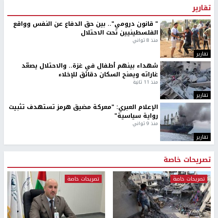
تقارير
" قانون درومي".. بين حق الدفاع عن النفس وواقع
الفلسطينيين تحت الاحتلال
منذ 8 ثواني
تقارير
شهداء بينهم أطفال في غزة.. والاحتلال يصعّد
غاراته ويمنح السكان دقائق للإخلاء
منذ 11 ثانية
تقارير
الإعلام العبري: "معركة مضيق هرمز تستهدف تثبيت
رواية سياسية"
منذ 9 ثواني
تقارير
تصريحات خاصة
تصريحات خاصة
تصريحات خاصة