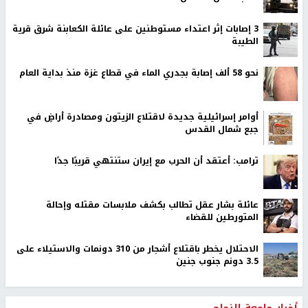
‏3 إصابات إثر اعتداء مستوطنين على عائلة الكعابنة شرق قرية
الطيبة
نحو 58 ألف إصابة بجدري الماء في قطاع غزة منذ بداية العام
أوامر إسرائيلية جديدة لاقتلاع الزيتون ومصادرة أراضٍ في
جبع شمال القدس
ترامب: أعتقد أن الحرب مع إيران ستنتهي قريبًا جدًا
عائلة بشار عقل تطالب بكشف ملابسات مقتله وإحالة
المتورطين للقضاء
الاحتلال يخطر باقتلاع أشجار من 310 دونمات والاستيلاء على
3.5 دونم جنوب جنين
أخبار جامعة النجاح