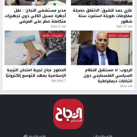
غازي حمد للشرق: الاتفاق حصيلة
مدير مستشفى النجاح: : نقل
مفاوضات طويلة استمرت ستة
أجهزة غسيل الكلى دون تجهيزات
شهور
متكاملة خطر على المرضى
منذ 12 ثانية
منذ 2 ساعة
تصريحات خاصة
تصريحات خاصة
الرجوب: لا مستقبل للنظام
الخضور: نجاح تجربة امتحان التربية
السياسي الفلسطيني دون
الإسلامية يمهد للتوسع إلكترونيًا
انتخابات ديمقراطية
1 شهر ago
منذ ساعة
فلسطينيات
فلسطينيو 48