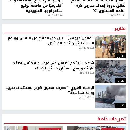
بمشاركة 25 مدرباً.. جامعة النجاح
مركز إعلام النجاح يستضيف وفدًا
تطلق دورة إعداد مدربي كرة
أكاديميًا من جامعة لوليو
القدم المستوى (C)
للتكنولوجيا السويدية
منذ 51 دقيقة
منذ 9 دقيقة
تقارير
" قانون درومي".. بين حق الدفاع عن النفس وواقع
الفلسطينيين تحت الاحتلال
منذ 8 ثواني
تقارير
شهداء بينهم أطفال في غزة.. والاحتلال يصعّد
غاراته ويمنح السكان دقائق للإخلاء
منذ 11 ثانية
تقارير
الإعلام العبري: "معركة مضيق هرمز تستهدف تثبيت
رواية سياسية"
منذ 9 ثواني
تقارير
تصريحات خاصة