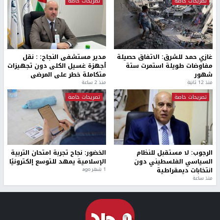
تصريحات خاصة
تصريحات خاصة
غازي حمد للشرق: الاتفاق حصيلة
مدير مستشفى النجاح: : نقل
مفاوضات طويلة استمرت ستة
أجهزة غسيل الكلى دون تجهيزات
شهور
متكاملة خطر على المرضى
منذ 12 ثانية
منذ 2 ساعة
تصريحات خاصة
تصريحات خاصة
الرجوب: لا مستقبل للنظام
الخضور: نجاح تجربة امتحان التربية
السياسي الفلسطيني دون
الإسلامية يمهد للتوسع إلكترونيًا
انتخابات ديمقراطية
1 شهر ago
منذ ساعة