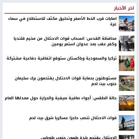
اخر الأخبار
اصابات قرب الخط الأصفر وتحليق مكثف للاستطلاع في سماء
غزة
محافظة القدس: انسحاب قوات الاحتلال من مخيم قلنديا
وكفر عقب بعد عدوان استمر يومين
تركيا والسعودية وباكستان ستوقع اتفاقية دفاعية مشتركة
مستوطنون بحماية قوات الاحتلال يقتحمون برك سليمان
جنوب بيت لحم
حالة الطقس: أجواء صافية صيفية والحرارة حول معدلها العام
قوات الاحتلال تنصب حاجزا عسكريا شرق بيت لحم
الاحتلال يقتحم بلدة طمون جنوب طوباس